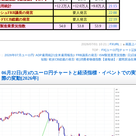
雇用統計
+12.2万人
+12.0万人
+9.8万人
21:15
シュFRB議長の発言
要人発言
22:00
ドECB総裁の発言
要人発言
22:19
非製造業景況指数
54.0
53.8
53.9
23:00
2026/07/01 10:21 |
FXURL
| ▲
画面上
TOP：
FX[ユーロ円]チャート記
ー：
2026年07月ユーロ円
/
ADP雇用統計(全米雇用報告)
/
FRB議長の発言
/
ISM製造業景況指数
/
日)日
短観
/
欧)ECB総裁の発言
/
欧)消費者物価指数【速報値】
/
週間原油在
06月22日(月)のユーロ円チャートと経済指標・イベントでの実
際の変動[2026年]