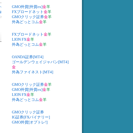
GMO外貨[外貨ex]
金
羊
へ
FXブロードネット
金
羊
録
GMOクリック証券
金
羊
言
/
外為どっとコム
金
羊
FXブロードネット
金
羊
LION FX
金
羊
外為どっとコム
金
羊
OANDA証券[MT4]
ゴールデンウェイジャパン[MT4]
金
外為ファイネスト[MT4]
GMOクリック証券
金
羊
GMO外貨[外貨ex]
金
羊
LION FX
金
羊
外為どっとコム
金
羊
GMOクリック証券
IG証券[FXバイナリー]
GMO外貨[オプトレ!]