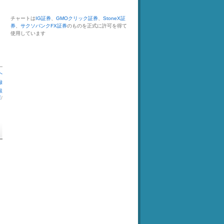
チャートは
IG証券
、
GMOクリック証券
、
StoneX証
券
、
サクソバンクFX証券
のものを正式に許可を得て
使用しています
へ
録
銀
庫
/