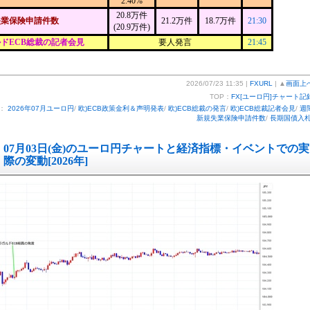
2.40%
20.8万件
失業保険申請件数
21.2万件
18.7万件
21:30
(20.9万件)
ドECB総裁の記者会見
要人発言
21:45
2026/07/23 11:35 |
FXURL
| ▲
画面上
TOP：
FX[ユーロ円]チャート記
ー：
2026年07月ユーロ円
/
欧)ECB政策金利＆声明発表
/
欧)ECB総裁の発言
/
欧)ECB総裁記者会見
/
週
新規失業保険申請件数
/
長期国債入
07月03日(金)のユーロ円チャートと経済指標・イベントでの実
際の変動[2026年]