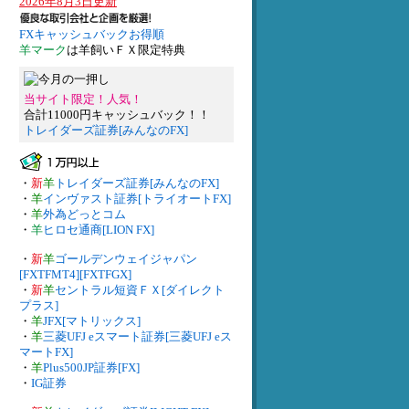
2026年8月3日更新
FXキャッシュバックお得順
羊マーク
は羊飼いＦＸ限定特典
当サイト限定！人気！
合計11000円キャッシュバック！！
トレイダーズ証券[みんなのFX]
・
新
羊
トレイダーズ証券[みんなのFX]
・
羊
インヴァスト証券[トライオートFX]
・
羊
外為どっとコム
・
羊
ヒロセ通商[LION FX]
・
新
羊
ゴールデンウェイジャパン
[FXTFMT4][FXTFGX]
・
新
羊
セントラル短資ＦＸ[ダイレクト
プラス]
・
羊
JFX[マトリックス]
・
羊
三菱UFJ eスマート証券[三菱UFJ eス
マートFX]
・
羊
Plus500JP証券[FX]
・
IG証券