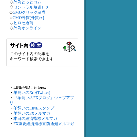
◇
外為どっとコム
◇
セントラル短資ＦＸ
◇
GMOクリック証券
◇
GMO外貨[外貨ex]
◇
ヒロセ通商
◇
外為オンライン
このサイト内の記事を
キーワード検索できます
・LINE@ID：@forex
・
羊飼いのX(旧Twitter)
・
『羊飼いのFXブログ』ウェブアプ
リ
・
羊飼いのLINEスタンプ
・
羊飼いのFXメルマガ
・
本日の経済指標メルマガ
・
FX重要経済指標直前通知メルマガ