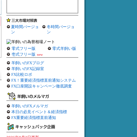
夏時間バージョ
冬時間バージョ
ン
ン
零式フリー版
零式羊飼い版
壱式フリー版
new
羊飼いのFXブログ
羊飼いのFX記録室
FX比較ロボ
FX！重要経済指標直前通知システム
FX口座開設キャンペーン徹底調査
羊飼いのFXメルマガ
本日の必見イベント＆経済指標
FX重要経済指標直前通知