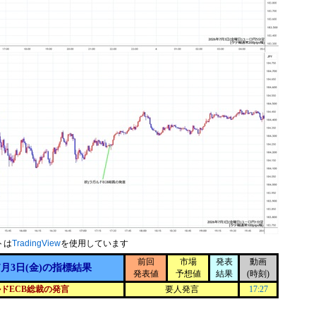
トは
TradingView
を使用しています
前回
市場
発表
動画
7月3日(金)の指標結果
発表値
予想値
結果
(時刻)
ドECB総裁の発言
要人発言
17:27