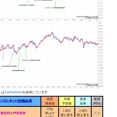
トは
TradingView
を使用しています
前回
市場
発表
動画
月23日(木)の指標結果
発表値
予想値
結果
(時刻)
25bp
2.40%
2.40%
政策金利
＆
声明発表
利上げ
21:15
据え置き
据え置き