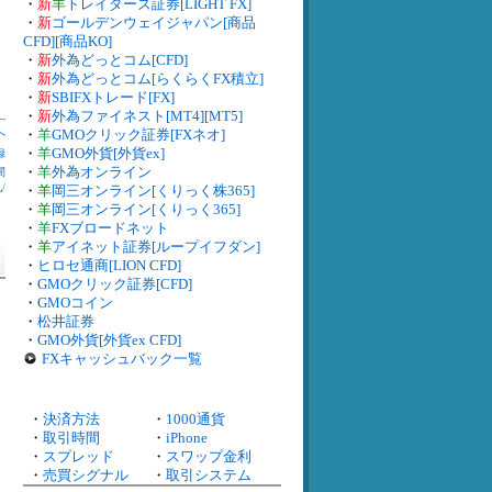
・
新
羊
トレイダーズ証券[LIGHT FX]
・
新
ゴールデンウェイジャパン[商品
CFD][商品KO]
・
新
外為どっとコム[CFD]
・
新
外為どっとコム[らくらくFX積立]
・
新
SBIFXトレード[FX]
・
新
外為ファイネスト[MT4][MT5]
へ
・
羊
GMOクリック証券[FXネオ]
・
羊
GMO外貨[外貨ex]
録
・
羊
外為オンライン
間
札
/
・
羊
岡三オンライン[くりっく株365]
・
羊
岡三オンライン[くりっく365]
・
羊
FXブロードネット
・
羊
アイネット証券[ループイフダン]
・
ヒロセ通商[LION CFD]
・
GMOクリック証券[CFD]
・
GMOコイン
・
松井証券
・
GMO外貨[外貨ex CFD]
FXキャッシュバック一覧
・
決済方法
・
1000通貨
・
取引時間
・
iPhone
・
スプレッド
・
スワップ金利
・
売買シグナル
・
取引システム