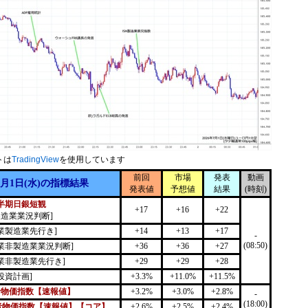
トは
TradingView
を使用しています
前回
市場
発表
動画
7月1日(水)の指標結果
発表値
予想値
結果
(時刻)
半期日銀短観
+17
+16
+22
製造業業況判断]
業製造業先行き]
+14
+13
+17
-
(08:50)
業非製造業業況判断]
+36
+36
+27
業非製造業先行き]
+29
+29
+28
投資計画]
+3.3%
+11.0%
+11.5%
者物価指数【速報値】
+3.2%
+3.0%
+2.8%
-
(18:00)
者物価指数【速報値】【コア】
+2.6%
+2.5%
+2.4%