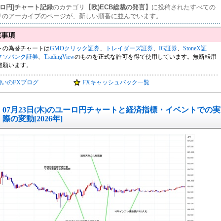
ーロ円]チャート記録
のカテゴリ
【欧)ECB総裁の発言】
に投稿されたすべての
リのアーカイブのページが、新しい順番に並んでいます。
トの為替チャートは
GMOクリック証券
、
トレイダーズ証券
、
IG証券
、
StoneX証
クソバンク証券
、
TradingView
のものを正式な許可を得て使用しています。無断転用
慮願います。
飼いのFXブログ
FXキャッシュバック一覧
07月23日(木)のユーロ円チャートと経済指標・イベントでの実
際の変動[2026年]