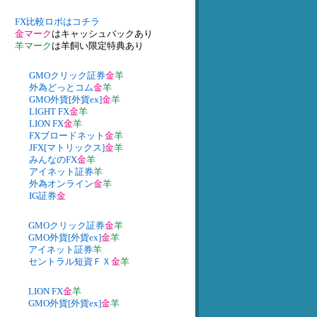
FX比較ロボはコチラ
金マーク
はキャッシュバックあり
羊マーク
は羊飼い限定特典あり
GMOクリック証券
金
羊
外為どっとコム
金
羊
GMO外貨[外貨ex]
金
羊
LIGHT FX
金
羊
LION FX
金
羊
FXブロードネット
金
羊
JFX[マトリックス]
金
羊
みんなのFX
金
羊
アイネット証券
羊
外為オンライン
金
羊
IG証券
金
GMOクリック証券
金
羊
GMO外貨[外貨ex]
金
羊
アイネット証券
羊
セントラル短資ＦＸ
金
羊
LION FX
金
羊
GMO外貨[外貨ex]
金
羊