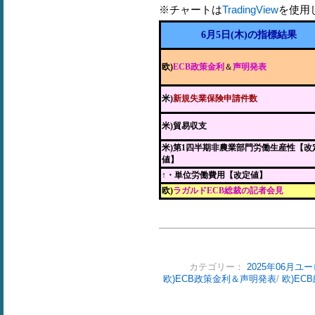
※チャートは
TradingView
を使用
6月5日(木)の指標結果
欧)
ECB政策金利
＆
声明発表
米)
新規失業保険申請件数
米)貿易収支
米)第1四半期非農業部門労働生産性【改
値】
↑・単位労働費用【改定値】
欧)
ラガルドECB総裁の記者会見
カテゴリー：
2025年06月ユ
欧)ECB政策金利＆声明発表
/
欧)EC