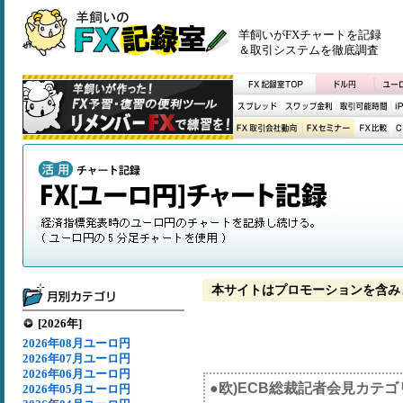
羊飼いがFXチャートを記録
＆取引システムを徹底調査
本サイトはプロモーションを含み
[2026年]
2026年08月ユーロ円
2026年07月ユーロ円
2026年06月ユーロ円
●欧)ECB総裁記者会見カテゴ
2026年05月ユーロ円