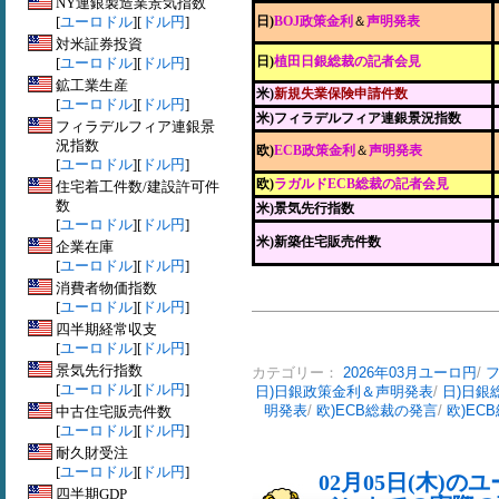
NY連銀製造業景気指数
[
ユーロドル
][
ドル円
]
日)
BOJ政策金利
＆
声明発表
対米証券投資
日)
植田日銀総裁の記者会見
[
ユーロドル
][
ドル円
]
鉱工業生産
米)
新規失業保険申請件数
[
ユーロドル
][
ドル円
]
米)フィラデルフィア連銀景況指数
フィラデルフィア連銀景
況指数
欧)
ECB政策金利
＆
声明発表
[
ユーロドル
][
ドル円
]
欧)
ラガルドECB総裁の記者会見
住宅着工件数/建設許可件
数
米)景気先行指数
[
ユーロドル
][
ドル円
]
米)新築住宅販売件数
企業在庫
[
ユーロドル
][
ドル円
]
消費者物価指数
[
ユーロドル
][
ドル円
]
四半期経常収支
[
ユーロドル
][
ドル円
]
景気先行指数
カテゴリー：
2026年03月ユーロ円
/
[
ユーロドル
][
ドル円
]
日)日銀政策金利＆声明発表
/
日)日銀
中古住宅販売件数
明発表
/
欧)ECB総裁の発言
/
欧)EC
[
ユーロドル
][
ドル円
]
耐久財受注
[
ユーロドル
][
ドル円
]
02月05日(木)
四半期GDP