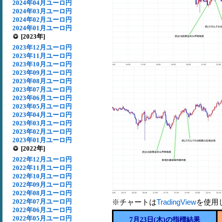
2024年04月ユーロ円
2024年03月ユーロ円
2024年02月ユーロ円
2024年01月ユーロ円
[2023年]
2023年12月ユーロ円
2023年11月ユーロ円
2023年10月ユーロ円
2023年09月ユーロ円
2023年08月ユーロ円
2023年07月ユーロ円
2023年06月ユーロ円
2023年05月ユーロ円
2023年04月ユーロ円
2023年03月ユーロ円
2023年02月ユーロ円
2023年01月ユーロ円
[2022年]
2022年12月ユーロ円
2022年11月ユーロ円
2022年10月ユーロ円
2022年09月ユーロ円
2022年08月ユーロ円
2022年07月ユーロ円
※チャートは
TradingView
を使用
2022年06月ユーロ円
2022年05月ユーロ円
7月23日(木)の指標結果