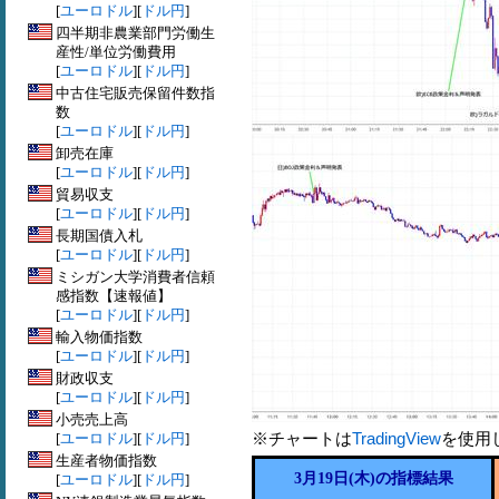
[
ユーロドル
][
ドル円
]
四半期非農業部門労働生
産性/単位労働費用
[
ユーロドル
][
ドル円
]
中古住宅販売保留件数指
数
[
ユーロドル
][
ドル円
]
卸売在庫
[
ユーロドル
][
ドル円
]
貿易収支
[
ユーロドル
][
ドル円
]
長期国債入札
[
ユーロドル
][
ドル円
]
ミシガン大学消費者信頼
感指数【速報値】
[
ユーロドル
][
ドル円
]
輸入物価指数
[
ユーロドル
][
ドル円
]
財政収支
[
ユーロドル
][
ドル円
]
小売売上高
※チャートは
TradingView
を使用
[
ユーロドル
][
ドル円
]
生産者物価指数
3月19日(木)の指標結果
[
ユーロドル
][
ドル円
]