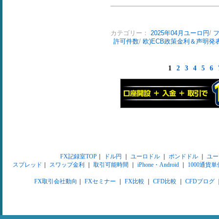
カテゴリー：
2025年04月ユーロ円
/
許可件数
/
欧)ECB政策金利＆声明発
1
2
3
4
5
6
FX記録室TOP
｜
ドル円
｜
ユーロドル
｜
ポンドドル
｜
ユー
スプレッド
｜
スワップ金利
｜
取引可能時間
｜
iPhone・Android
｜
1000通貨単
FX取引会社動向
｜
FXセミナー
｜
FX比較
｜
CFD比較
｜
CFDブログ