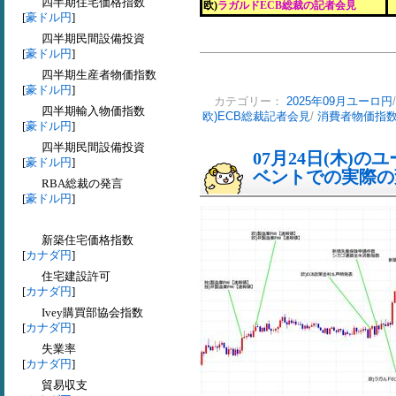
四半期住宅価格指数
欧)
ラガルドECB総裁の記者会見
[
豪ドル円
]
四半期民間設備投資
[
豪ドル円
]
四半期生産者物価指数
[
豪ドル円
]
カテゴリー：
2025年09月ユーロ円
四半期輸入物価指数
欧)ECB総裁記者会見
/
消費者物価指数(
[
豪ドル円
]
四半期民間設備投資
07月24日(木)
[
豪ドル円
]
ベントでの実際の変動
RBA総裁の発言
[
豪ドル円
]
新築住宅価格指数
[
カナダ円
]
住宅建設許可
[
カナダ円
]
Ivey購買部協会指数
[
カナダ円
]
失業率
[
カナダ円
]
貿易収支