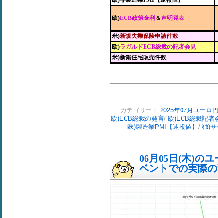
欧)非製造業PMI【速報値】
欧)
ECB政策金利
＆
声明発表
米)
新規失業保険申請件数
欧)
ラガルドECB総裁の記者会見
米)新築住宅販売件数
カテゴリー：
2025年07月ユーロ
欧)ECB総裁の発言
/
欧)ECB総裁記者
欧)製造業PMI【速報値】
/
独)サ
06月05日(木)
ベントでの実際の変動