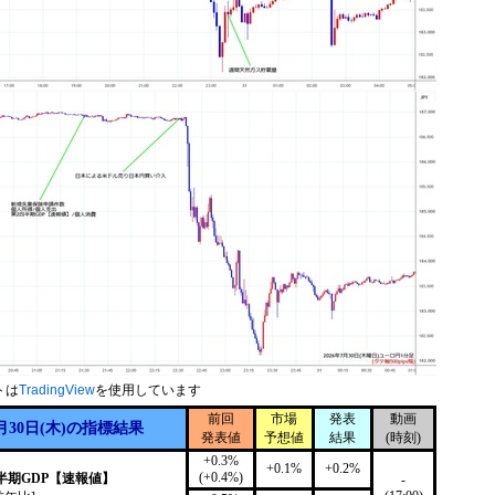
トは
TradingView
を使用しています
前回
市場
発表
動画
月30日(木)の指標結果
発表値
予想値
結果
(時刻)
+0.3%
+0.1%
+0.2%
(+0.4%)
四半期GDP【速報値】
-