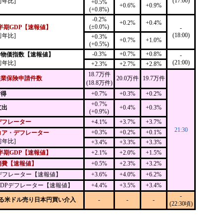
(17:00)
前年比]
+0.5%
+0.6%
+0.9%
(+0.8%)
-0.2%
+0.2%
+0.4%
(±0.0%)
半期GDP【速報値】
-
(18:00)
前年比]
+0.3%
+0.7%
+1.0%
(+0.5%)
-0.3%
+0.7%
+0.8%
者物価指数【速報値】
-
(21:00)
前年比]
+2.3%
+2.7%
+2.8%
18.7万件
失業保険申請件数
20.0万件
19.7万件
(18.8万件)
所得
+0.7%
+0.3%
+0.2%
+0.7%
支出
+0.4%
+0.3%
(+0.9%)
デフレーター
+4.1%
+3.7%
+3.7%
21:30
+0.3%
+0.2%
+0.1%
コア・デフレーター
前年比]
+3.4%
+3.3%
+3.3%
半期GDP【速報値】
+2.1%
+2.0%
+1.5%
消費【速報値】
+0.5%
+2.3%
+3.2%
Pデフレーター【速報値】
+3.6%
+4.0%
+6.2%
GDPデフレーター【速報値】
+4.4%
+3.5%
+3.4%
-
る米ドル売り日本円買い介入
-
-
-
(22:30頃)