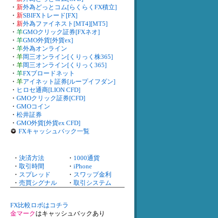
・
新
外為どっとコム[らくらくFX積立]
・
新
SBIFXトレード[FX]
・
新
外為ファイネスト[MT4][MT5]
・
羊
GMOクリック証券[FXネオ]
・
羊
GMO外貨[外貨ex]
・
羊
外為オンライン
・
羊
岡三オンライン[くりっく株365]
・
羊
岡三オンライン[くりっく365]
・
羊
FXブロードネット
・
羊
アイネット証券[ループイフダン]
・
ヒロセ通商[LION CFD]
・
GMOクリック証券[CFD]
・
GMOコイン
・
松井証券
・
GMO外貨[外貨ex CFD]
FXキャッシュバック一覧
・
決済方法
・
1000通貨
・
取引時間
・
iPhone
・
スプレッド
・
スワップ金利
・
売買シグナル
・
取引システム
FX比較ロボはコチラ
金マーク
はキャッシュバックあり