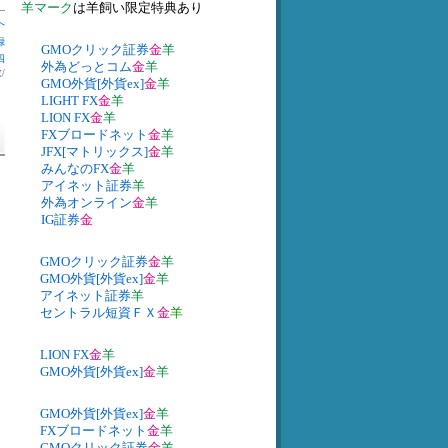
羊マーク
は羊飼い限定特典あり
へ
録
GMOクリック証券
金
羊
四
外為どっとコム
金
羊
数
/
GMO外貨[外貨ex]
金
羊
LIGHT FX
金
羊
LION FX
金
羊
FXブロードネット
金
羊
JFX[マトリックス]
金
羊
みんなのFX
金
羊
アイネット証券
羊
外為オンライン
金
羊
IG証券
金
GMOクリック証券
金
羊
GMO外貨[外貨ex]
金
羊
アイネット証券
羊
セントラル短資ＦＸ
金
羊
LION FX
金
羊
GMO外貨[外貨ex]
金
羊
GMO外貨[外貨ex]
金
羊
FXブロードネット
金
羊
GMOクリック証券
金
羊