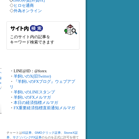
◇
GMO外貨[外貨ex]
◇
ヒロセ通商
◇
外為オンライン
このサイト内の記事を
キーワード検索できます
・LINE@ID：@forex
へ
・
羊飼いのX(旧Twitter)
録
・
『羊飼いのFXブログ』ウェブアプ
申
リ
札
/
・
羊飼いのLINEスタンプ
・
羊飼いのFXメルマガ
・
本日の経済指標メルマガ
・
FX重要経済指標直前通知メルマガ
チャートは
IG証券
、
GMOクリック証券
、
StoneX証
券
、
サクソバンクFX証券
のものを正式に許可を得て