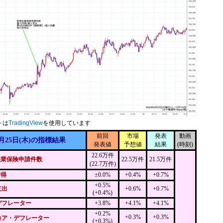
トは
TradingView
を使用しています
前回
市場
発表
動画
月25日(木)の指標結果
発表値
予想値
結果
(時刻)
22.6万件
失業保険申請件数
22.5万件
21.5万件
(22.7万件)
所得
±0.0%
+0.4%
+0.7%
+0.5%
支出
+0.6%
+0.7%
(+0.4%)
デフレーター
+3.8%
+4.1%
+4.1%
+0.2%
+0.3%
+0.3%
コア・デフレーター
(+0.3%)