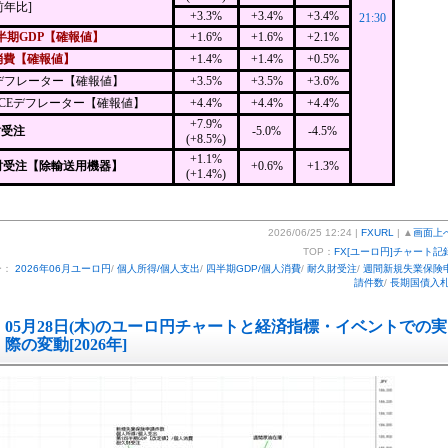
前年比]
+3.3%
+3.4%
+3.4%
21:30
半期GDP【確報値】
+1.6%
+1.6%
+2.1%
消費【確報値】
+1.4%
+1.4%
+0.5%
Pデフレーター【確報値】
+3.5%
+3.5%
+3.6%
PCEデフレーター【確報値】
+4.4%
+4.4%
+4.4%
+7.9%
財受注
-5.0%
-4.5%
(+8.5%)
+1.1%
財受注【除輸送用機器】
+0.6%
+1.3%
(+1.4%)
2026/06/25 12:24 |
FXURL
| ▲
画面上
TOP：
FX[ユーロ円]チャート記
ー：
2026年06月ユーロ円
/
個人所得/個人支出
/
四半期GDP/個人消費
/
耐久財受注
/
週間新規失業保険
請件数
/
長期国債入
05月28日(木)のユーロ円チャートと経済指標・イベントでの実
際の変動[2026年]