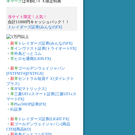
羊マーク
は羊飼いＦＸ限定特典
当サイト限定！人気！
合計11000円キャッシュバック！！
トレイダーズ証券[みんなのFX]
・
新
羊
トレイダーズ証券[みんなのFX]
・
羊
インヴァスト証券[トライオートFX]
・
羊
外為どっとコム
・
羊
ヒロセ通商[LION FX]
・
新
羊
ゴールデンウェイジャパン
[FXTFMT4][FXTFGX]
・
新
羊
セントラル短資ＦＸ[ダイレクト
プラス]
・
羊
JFX[マトリックス]
・
羊
三菱UFJ eスマート証券[三菱UFJ eス
マートFX]
・
羊
Plus500JP証券[FX]
・
IG証券
・
新
羊
トレイダーズ証券[LIGHT FX]
・
新
ゴールデンウェイジャパン[商品
CFD][商品KO]
・
新
外為どっとコム[CFD]