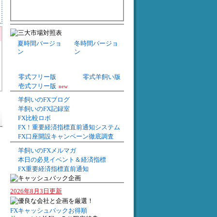
夏時間バージョ
冬時間バージョ
ン
ン
零式フリー版
零式羊飼い版
壱式フリー版
new
羊飼いのFXブログ
羊飼いのFX記録室
FX比較ロボ
FX！重要経済指標直前通知システム
FX口座開設キャンペーン徹底調査
羊飼いのFXメルマガ
本日の必見イベント＆経済指標
FX重要経済指標直前通知
2026年8月3日更新
FXキャッシュバックお得順