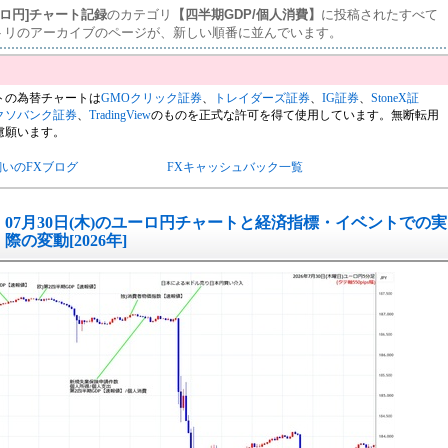
ーロ円]チャート記録
のカテゴリ
【四半期GDP/個人消費】
に投稿されたすべて
トリのアーカイブのページが、新しい順番に並んでいます。
トの為替チャートは
GMOクリック証券
、
トレイダーズ証券
、
IG証券
、
StoneX証
クソバンク証券
、
TradingView
のものを正式な許可を得て使用しています。無断転用
慮願います。
飼いのFXブログ
FXキャッシュバック一覧
07月30日(木)のユーロ円チャートと経済指標・イベントでの実
際の変動[2026年]