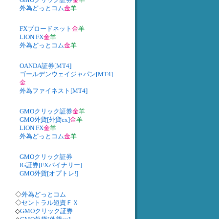
外為どっとコム
金
羊
FXブロードネット
金
羊
LION FX
金
羊
外為どっとコム
金
羊
OANDA証券[MT4]
ゴールデンウェイジャパン[MT4]
金
外為ファイネスト[MT4]
GMOクリック証券
金
羊
GMO外貨[外貨ex]
金
羊
LION FX
金
羊
外為どっとコム
金
羊
GMOクリック証券
IG証券[FXバイナリー]
GMO外貨[オプトレ!]
◇
外為どっとコム
◇
セントラル短資ＦＸ
◇
GMOクリック証券