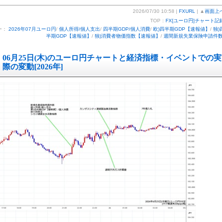
2026/07/30 10:58 |
FXURL
| ▲
画面上
TOP：
FX[ユーロ円]チャート記
ー：
2026年07月ユーロ円
/
個人所得/個人支出
/
四半期GDP/個人消費
/
欧)四半期GDP【速報値】
/
独)
半期GDP【速報値】
/
独)消費者物価指数【速報値】
/
週間新規失業保険申請件
06月25日(木)のユーロ円チャートと経済指標・イベントでの実
際の変動[2026年]