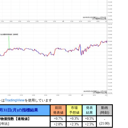
トは
TradingView
を使用しています
前回
市場
発表
動画
5月31日(月)の指標結果
発表値
予想値
結果
(時刻)
+0.7%
+0.3%
+0.5%
者物価指数【速報値】
-
(21:00)
前年比]
+2.0%
+2.3%
+2.5%