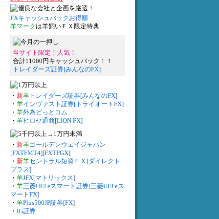
FXキャッシュバックお得順
羊マーク
は羊飼いＦＸ限定特典
当サイト限定！人気！
合計11000円キャッシュバック！！
トレイダーズ証券[みんなのFX]
・
新
羊
トレイダーズ証券[みんなのFX]
・
羊
インヴァスト証券[トライオートFX]
・
羊
外為どっとコム
・
羊
ヒロセ通商[LION FX]
・
新
羊
ゴールデンウェイジャパン
[FXTFMT4][FXTFGX]
・
新
羊
セントラル短資ＦＸ[ダイレクト
プラス]
・
羊
JFX[マトリックス]
・
羊
三菱UFJ eスマート証券[三菱UFJ eス
マートFX]
・
羊
Plus500JP証券[FX]
・
IG証券