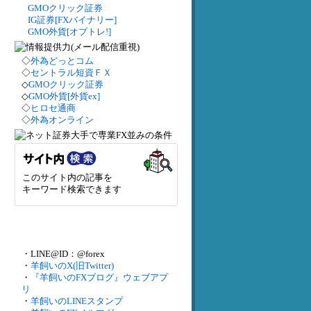
GMOクリック証券
IG証券[FXバイナリー]
GMO外貨[オプトレ!]
◇
外為どっとコム
◇
セントラル短資ＦＸ
◇
GMOクリック証券
◇
GMO外貨[外貨ex]
◇
ヒロセ通商
◇
外為オンライン
このサイト内の記事を
キーワード検索できます
・LINE@ID：@forex
・
羊飼いのX(旧Twitter)
・
『羊飼いのFXブログ』ウェブアプ
リ
・
羊飼いのLINEスタンプ