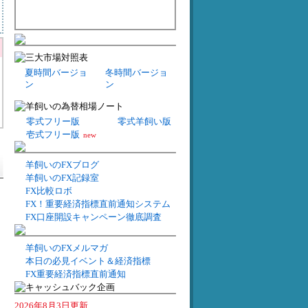
夏時間バージョ
冬時間バージョ
ン
ン
零式フリー版
零式羊飼い版
壱式フリー版
new
羊飼いのFXブログ
羊飼いのFX記録室
FX比較ロボ
FX！重要経済指標直前通知システム
FX口座開設キャンペーン徹底調査
羊飼いのFXメルマガ
本日の必見イベント＆経済指標
FX重要経済指標直前通知
2026年8月3日更新