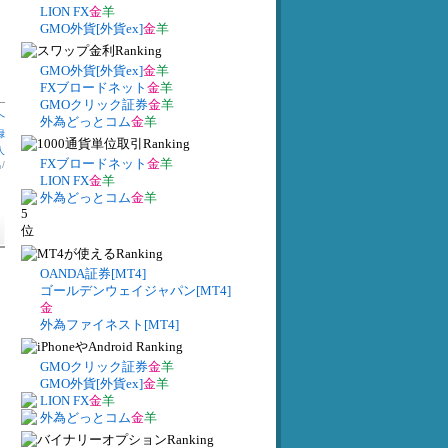
LION FX
金
羊
GMO外貨[外貨ex]
金
羊
GMO外貨[外貨ex]
金
羊
FXブロードネット
金
羊
GMOクリック証券
金
羊
へ
外為どっとコム
金
羊
録
人
FXブロードネット
金
羊
出
/
LION FX
金
羊
外為どっとコム
金
羊
OANDA証券[MT4]
ゴールデンウェイジャパン[MT4]
金
外為ファイネスト[MT4]
GMOクリック証券
金
羊
GMO外貨[外貨ex]
金
羊
LION FX
金
羊
外為どっとコム
金
羊