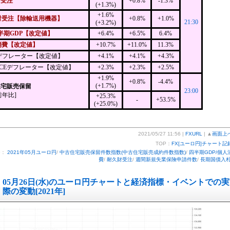
財受注
+0.8%
-1.3%
(+1.3%)
+1.6%
財受注【除輸送用機器】
+0.8%
+1.0%
21:30
(+3.2%)
半期GDP【改定値】
+6.4%
+6.5%
6.4%
消費【改定値】
+10.7%
+11.0%
11.3%
Pデフレーター【改定値】
+4.1%
+4.1%
+4.3%
PCEデフレーター【改定値】
+2.3%
+2.3%
+2.5%
+1.9%
+0.8%
-4.4%
(+1.7%)
住宅販売保留
23:00
前年比]
+25.3%
-
+53.5%
(+25.0%)
2021/05/27 11:56 |
FXURL
| ▲
画面上
TOP：
FX[ユーロ円]チャート記
ー：
2021年05月ユーロ円
/
中古住宅販売保留件数指数(中古住宅販売成約件数指数)
/
四半期GDP/個人
費
/
耐久財受注
/
週間新規失業保険申請件数
/
長期国債入
05月26日(水)のユーロ円チャートと経済指標・イベントでの実
際の変動[2021年]