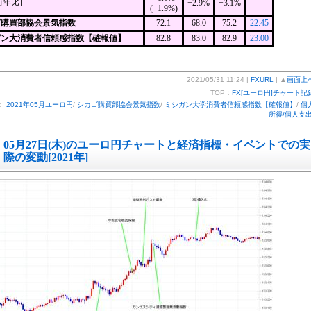
前年比]
+2.9%
+3.1%
(+1.9%)
ゴ購買部協会景気指数
72.1
68.0
75.2
22:45
ガン大消費者信頼感指数【確報値】
82.8
83.0
82.9
23:00
2021/05/31 11:24 |
FXURL
| ▲
画面上
TOP：
FX[ユーロ円]チャート記
：
2021年05月ユーロ円
/
シカゴ購買部協会景気指数
/
ミシガン大学消費者信頼感指数【確報値】
/
個
所得/個人支
05月27日(木)のユーロ円チャートと経済指標・イベントでの実
際の変動[2021年]