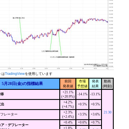
トは
TradingView
を使用しています
前回
市場
発表
動画
5月28日(金)の指標結果
発表値
予想値
結果
(時刻)
+21.1%
所得
-14.1%
-13.1%
(+20.9%)
+4.2%
支出
+0.5%
+0.5%
(+4.7%)
+2.3%
21:30
デフレーター
+3.5%
+3.6%
(+2.4%)
+0.4%
+0.6%
+0.7%
Eコア・デフレーター
+1.8%