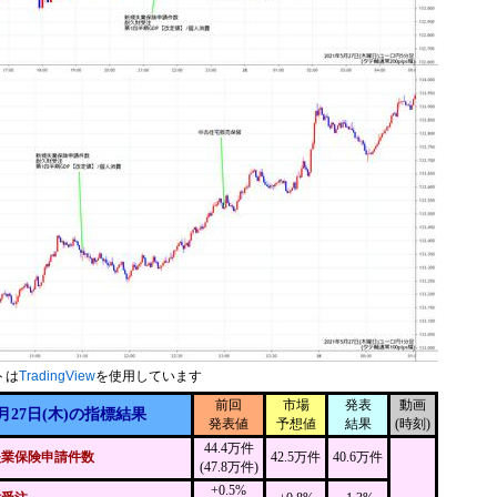
トは
TradingView
を使用しています
前回
市場
発表
動画
月27日(木)の指標結果
発表値
予想値
結果
(時刻)
44.4万件
失業保険申請件数
42.5万件
40.6万件
(47.8万件)
+0.5%