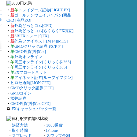
・
新
羊
トレイダーズ証券[LIGHT FX]
へ
・
新
ゴールデンウェイジャパン[商品
録
CFD][商品KO]
】
/
・
新
外為どっとコム[CFD]
・
新
外為どっとコム[らくらくFX積立]
・
新
SBIFXトレード[FX]
・
新
外為ファイネスト[MT4][MT5]
・
羊
GMOクリック証券[FXネオ]
・
羊
GMO外貨[外貨ex]
・
羊
外為オンライン
・
羊
岡三オンライン[くりっく株365]
・
羊
岡三オンライン[くりっく365]
・
羊
FXブロードネット
・
羊
アイネット証券[ループイフダン]
・
ヒロセ通商[LION CFD]
・
GMOクリック証券[CFD]
・
GMOコイン
・
松井証券
・
GMO外貨[外貨ex CFD]
FXキャッシュバック一覧
・
決済方法
・
1000通貨
・
取引時間
・
iPhone
・
スプレッド
・
スワップ金利