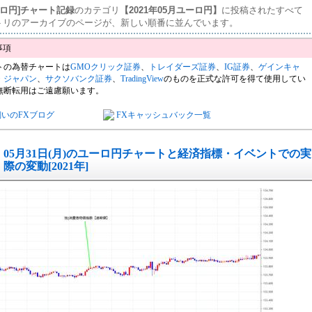
ーロ円]チャート記録
のカテゴリ
【2021年05月ユーロ円】
に投稿されたすべて
トリのアーカイブのページが、新しい順番に並んでいます。
トの為替チャートは
GMOクリック証券
、
トレイダーズ証券
、
IG証券
、
ゲインキャ
・ジャパン
、
サクソバンク証券
、
TradingView
のものを正式な許可を得て使用してい
無断転用はご遠慮願います。
飼いのFXブログ
FXキャッシュバック一覧
05月31日(月)のユーロ円チャートと経済指標・イベントでの実
際の変動[2021年]