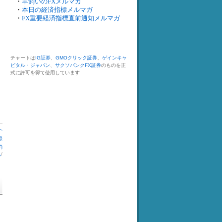
・
羊飼いのFXメルマガ
・
本日の経済指標メルマガ
・
FX重要経済指標直前通知メルマガ
チャートは
IG証券
、
GMOクリック証券
、
ゲインキャ
ピタル・ジャパン
、
サクソバンクFX証券
のものを正
式に許可を得て使用しています
へ
録
消
札
/