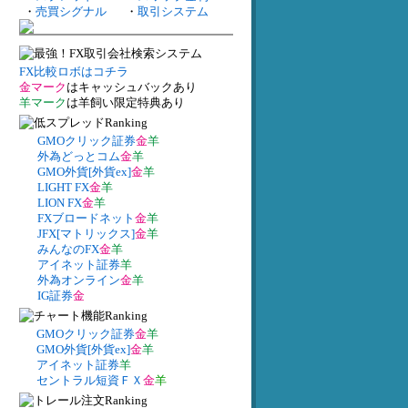
・
売買シグナル
・
取引システム
FX比較ロボはコチラ
金マーク
はキャッシュバックあり
羊マーク
は羊飼い限定特典あり
GMOクリック証券
金
羊
外為どっとコム
金
羊
GMO外貨[外貨ex]
金
羊
LIGHT FX
金
羊
LION FX
金
羊
FXブロードネット
金
羊
JFX[マトリックス]
金
羊
みんなのFX
金
羊
アイネット証券
羊
外為オンライン
金
羊
IG証券
金
GMOクリック証券
金
羊
GMO外貨[外貨ex]
金
羊
アイネット証券
羊
セントラル短資ＦＸ
金
羊