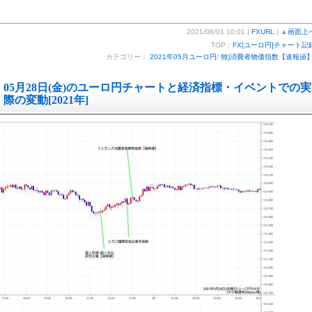
2021/06/01 10:01 |
FXURL
| ▲
画面上
TOP：
FX[ユーロ円]チャート記
カテゴリー：
2021年05月ユーロ円
/
独)消費者物価指数【速報値
05月28日(金)のユーロ円チャートと経済指標・イベントでの実
際の変動[2021年]