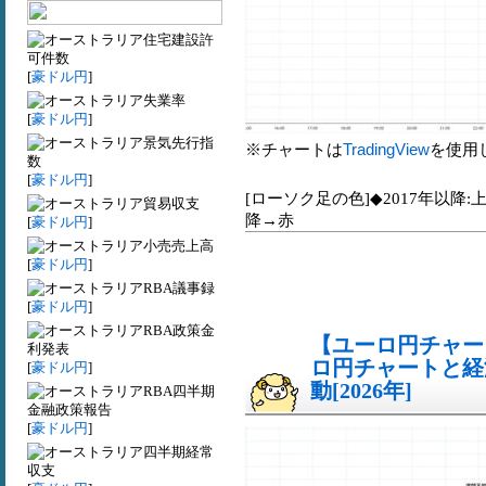
住宅建設許
可件数
[
豪ドル円
]
失業率
[
豪ドル円
]
景気先行指
※チャートは
TradingView
を使用
数
[
豪ドル円
]
[ローソク足の色]◆2017年以降:
貿易収支
降→赤
[
豪ドル円
]
小売売上高
[
豪ドル円
]
RBA議事録
[
豪ドル円
]
RBA政策金
【ユーロ円チャート
利発表
ロ円チャートと経
[
豪ドル円
]
動[2026年]
RBA四半期
金融政策報告
[
豪ドル円
]
四半期経常
収支