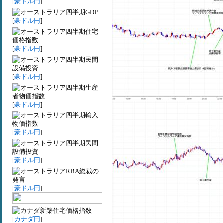
[
豪ドル円
]
四半期GDP
[
豪ドル円
]
四半期住宅
価格指数
[
豪ドル円
]
四半期民間
設備投資
[
豪ドル円
]
四半期生産
者物価指数
[
豪ドル円
]
四半期輸入
物価指数
[
豪ドル円
]
四半期民間
設備投資
[
豪ドル円
]
RBA総裁の
発言
[
豪ドル円
]
新築住宅価格指数
[
カナダ円
]