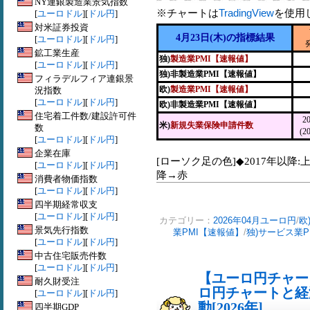
NY連銀製造業景気指数
※チャートは
TradingView
を使用
[
ユーロドル
][
ドル円
]
対米証券投資
4月23日(木)の指標結果
[
ユーロドル
][
ドル円
]
鉱工業生産
独)
製造業PMI【速報値】
[
ユーロドル
][
ドル円
]
独)非製造業PMI【速報値】
フィラデルフィア連銀景
欧)
製造業PMI【速報値】
況指数
[
ユーロドル
][
ドル円
]
欧)非製造業PMI【速報値】
住宅着工件数/建設許可件
2
米)
新規失業保険申請件数
数
(2
[
ユーロドル
][
ドル円
]
企業在庫
[ローソク足の色]◆2017年以降:
[
ユーロドル
][
ドル円
]
降→赤
消費者物価指数
[
ユーロドル
][
ドル円
]
四半期経常収支
[
ユーロドル
][
ドル円
]
カテゴリー：
2026年04月ユーロ円
/
欧
景気先行指数
業PMI【速報値】
/
独)サービス業P
[
ユーロドル
][
ドル円
]
中古住宅販売件数
[
ユーロドル
][
ドル円
]
【ユーロ円チャート
耐久財受注
ロ円チャートと経
[
ユーロドル
][
ドル円
]
動[2026年]
四半期GDP