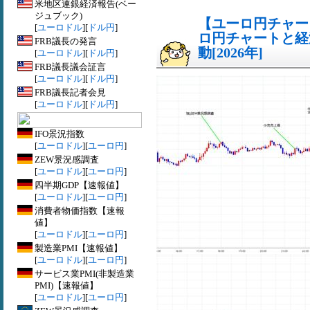
米地区連銀経済報告(ベー
ジュブック)
【ユーロ円チャート
[
ユーロドル
][
ドル円
]
ロ円チャートと経
FRB議長の発言
動[2026年]
[
ユーロドル
][
ドル円
]
FRB議長議会証言
[
ユーロドル
][
ドル円
]
FRB議長記者会見
[
ユーロドル
][
ドル円
]
IFO景況指数
[
ユーロドル
][
ユーロ円
]
ZEW景況感調査
[
ユーロドル
][
ユーロ円
]
四半期GDP【速報値】
[
ユーロドル
][
ユーロ円
]
消費者物価指数【速報
値】
[
ユーロドル
][
ユーロ円
]
製造業PMI【速報値】
[
ユーロドル
][
ユーロ円
]
サービス業PMI(非製造業
PMI)【速報値】
[
ユーロドル
][
ユーロ円
]