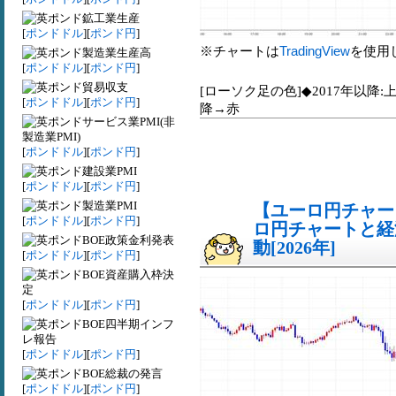
鉱工業生産
[
ポンドドル
][
ポンド円
]
※チャートは
TradingView
を使用
製造業生産高
[
ポンドドル
][
ポンド円
]
貿易収支
[ローソク足の色]◆2017年以降:
[
ポンドドル
][
ポンド円
]
降→赤
サービス業PMI(非
製造業PMI)
[
ポンドドル
][
ポンド円
]
建設業PMI
[
ポンドドル
][
ポンド円
]
製造業PMI
【ユーロ円チャート
[
ポンドドル
][
ポンド円
]
ロ円チャートと経
BOE政策金利発表
動[2026年]
[
ポンドドル
][
ポンド円
]
BOE資産購入枠決
定
[
ポンドドル
][
ポンド円
]
BOE四半期インフ
レ報告
[
ポンドドル
][
ポンド円
]
BOE総裁の発言
[
ポンドドル
][
ポンド円
]