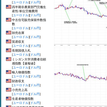
[
ユーロドル
][
ドル円
]
四半期非農業部門労働生
産性/単位労働費用
[
ユーロドル
][
ドル円
]
中古住宅販売保留件数指
数
[
ユーロドル
][
ドル円
]
卸売在庫
[
ユーロドル
][
ドル円
]
貿易収支
[
ユーロドル
][
ドル円
]
長期国債入札
[
ユーロドル
][
ドル円
]
ミシガン大学消費者信頼
感指数【速報値】
[
ユーロドル
][
ドル円
]
輸入物価指数
[
ユーロドル
][
ドル円
]
財政収支
[
ユーロドル
][
ドル円
]
小売売上高
[
ユーロドル
][
ドル円
]
生産者物価指数
[
ユーロドル
][
ドル円
]