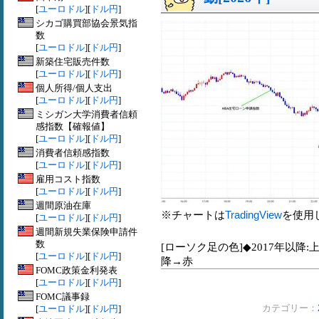
[
ユーロドル
][
ドル円
]
シカゴ購買部協会景気指
数
[
ユーロドル
][
ドル円
]
新築住宅販売件数
[
ユーロドル
][
ドル円
]
個人所得/個人支出
[
ユーロドル
][
ドル円
]
ミシガン大学消費者信頼
感指数【確報値】
[
ユーロドル
][
ドル円
]
消費者信頼感指数
[
ユーロドル
][
ドル円
]
雇用コスト指数
[
ユーロドル
][
ドル円
]
週間原油在庫
※チャートは
TradingView
を使用
[
ユーロドル
][
ドル円
]
週間新規失業保険申請件
数
[ローソク足の色]◆2017年以降:
[
ユーロドル
][
ドル円
]
降→赤
FOMC政策金利発表
[
ユーロドル
][
ドル円
]
FOMC議事録
カテゴリー：
[
ユーロドル
][
ドル円
]