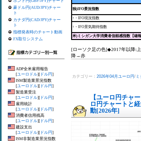
ポンド円(GBP/JPY)チャート
豪ドル円(AUD/JPY)チャー
独)IFO景況指数
ト
↑・IFO現況指数
カナダ円(CAD/JPY)チャー
ト
↑・IFO景気期待指数
指標発表時のチャート動画
米)ミシガン大学消費者信頼感指数【確
FX取引システム
[ローソク足の色]◆2017年以降:
降→赤
ADP全米雇用報告
[
ユーロドル
][
ドル円
]
カテゴリー：
2026年04月ユーロ円
/
ミ
ISM製造業景況指数
[
ユーロドル
][
ドル円
]
製造業受注
【ユーロ円チャート
[
ユーロドル
][
ドル円
]
ロ円チャートと経
雇用統計
[
ユーロドル
][
ドル円
]
動[2026年]
消費者信用残高
[
ユーロドル
][
ドル円
]
建設支出
[
ユーロドル
][
ドル円
]
ISM非製造業景況指数