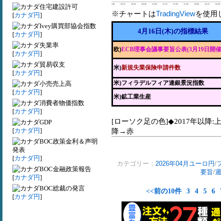
住宅建設許可
※チャートは
TradingView
を使用
[
カナダ円
]
Ivey購買部協会指数
4月16日(木)の指標結果
[
カナダ円
]
失業率
欧)
ECB理事会議事要旨公表(3月19日開催
[
カナダ円
]
貿易収支
米)
新規失業保険申請件数
[
カナダ円
]
米)フィラデルフィア連銀景況指数
小売売上高
[
カナダ円
]
米)鉱工業生産
消費者物価指数
[
カナダ円
]
[ローソク足の色]◆2017年以降:
GDP
[
カナダ円
]
降→赤
BOC政策金利＆声明
発表
[
カナダ円
]
カテゴリー：
2026年04月ユーロ円
/
BOC金融政策報告
要旨
/
[
カナダ円
]
BOC総裁の発言
<<前の10件
3
4
5
6
[
カナダ円
]