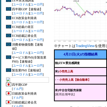
ZEW景況感調査
[
ユーロドル
][
ユーロ円
]
四半期GDP【速報値】
[
ユーロドル
][
ユーロ円
]
ECB政策金利発表
[
ユーロドル
][
ユーロ円
]
ECB総裁の発言
[
ユーロドル
][
ユーロ円
]
ECB総裁記者会見
[
ユーロドル
][
ユーロ円
]
消費者物価指数【速報
※チャートは
TradingView
を使用
値】
[
ユーロドル
][
ユーロ円
]
4月21日(火)の指標結果
サービス業PMI(非製造業
PMI)【速報値】
独)ZEW景況感調査
[
ユーロドル
][
ユーロ円
]
製造業PMI【速報値】
米)
小売売上高
[
ユーロドル
][
ユーロ円
]
↑・
小売売上高【除自動車】
四半期GDP
[
ドル円
]
米)中古住宅販売保留
日銀政策金利発表
[前月比/前年比]
[
ドル円
]
日銀総裁記者会見
[
ドル円
]