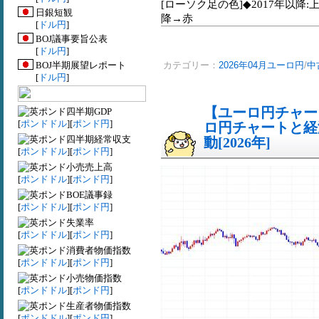
[ローソク足の色]◆2017年以降:
日銀短観
降→赤
[
ドル円
]
BOJ議事要旨公表
[
ドル円
]
BOJ半期展望レポート
カテゴリー：
2026年04月ユーロ円
/
中
[
ドル円
]
【ユーロ円チャート
四半期GDP
[
ポンドドル
][
ポンド円
]
ロ円チャートと経
四半期経常収支
動[2026年]
[
ポンドドル
][
ポンド円
]
小売売上高
[
ポンドドル
][
ポンド円
]
BOE議事録
[
ポンドドル
][
ポンド円
]
失業率
[
ポンドドル
][
ポンド円
]
消費者物価指数
[
ポンドドル
][
ポンド円
]
小売物価指数
[
ポンドドル
][
ポンド円
]
生産者物価指数
[
ポンドドル
][
ポンド円
]