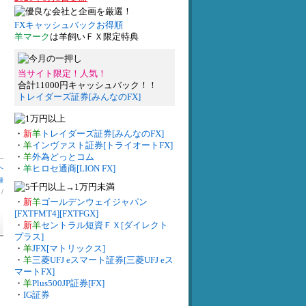
FXキャッシュバックお得順
羊マーク
は羊飼いＦＸ限定特典
当サイト限定！人気！
合計11000円キャッシュバック！！
トレイダーズ証券[みんなのFX]
・
新
羊
トレイダーズ証券[みんなのFX]
・
羊
インヴァスト証券[トライオートFX]
・
羊
外為どっとコム
へ
・
羊
ヒロセ通商[LION FX]
録
】
/
・
新
羊
ゴールデンウェイジャパン
[FXTFMT4][FXTFGX]
・
新
羊
セントラル短資ＦＸ[ダイレクト
プラス]
・
羊
JFX[マトリックス]
・
羊
三菱UFJ eスマート証券[三菱UFJ eス
マートFX]
・
羊
Plus500JP証券[FX]
・
IG証券