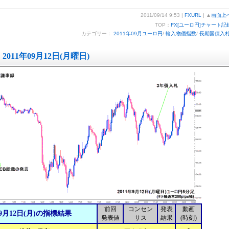
2011/09/14 9:53 |
FXURL
| ▲
画面上
TOP：
FX[ユーロ円]チャート記
カテゴリー：
2011年09月ユーロ円
/
輸入物価指数
/
長期国債入
2011年09月12日(月曜日)
前回
コンセン
発表
動画
9月12日(月)の指標結果
発表値
サス
結果
(時刻)
-