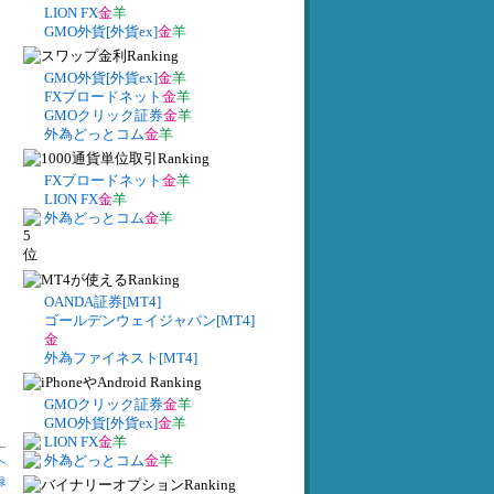
LION FX
金
羊
GMO外貨[外貨ex]
金
羊
GMO外貨[外貨ex]
金
羊
FXブロードネット
金
羊
GMOクリック証券
金
羊
外為どっとコム
金
羊
FXブロードネット
金
羊
LION FX
金
羊
外為どっとコム
金
羊
OANDA証券[MT4]
ゴールデンウェイジャパン[MT4]
金
外為ファイネスト[MT4]
GMOクリック証券
金
羊
GMO外貨[外貨ex]
金
羊
LION FX
金
羊
外為どっとコム
金
羊
へ
録