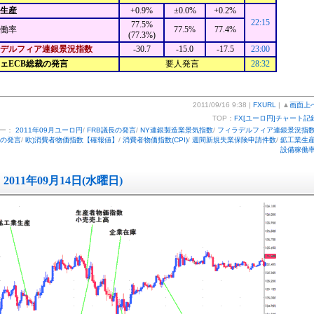
業生産
+0.9%
±0.0%
+0.2%
22:15
77.5%
働率
77.5%
77.4%
(77.3%)
デルフィア連銀景況指数
-30.7
-15.0
-17.5
23:00
シェECB総裁の発言
要人発言
28:32
2011/09/16 9:38 |
FXURL
| ▲
画面上
TOP：
FX[ユーロ円]チャート記
リー：
2011年09月ユーロ円
/
FRB議長の発言
/
NY連銀製造業景気指数
/
フィラデルフィア連銀景況指
裁の発言
/
欧)消費者物価指数【確報値】
/
消費者物価指数(CPI)
/
週間新規失業保険申請件数
/
鉱工業生産
設備稼働
2011年09月14日(水曜日)