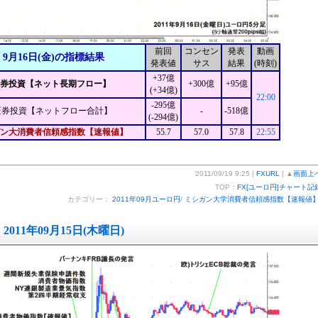
前回
コンセン
発表
動画
9月16日(金)の指標結果
発表値
サス
結果
(時刻)
+37億
証券投資【ネット長期フロー】
+300億
+95億
(+34億)
22:00
-295億
証券投資【ネットフロー合計】
-
-518億
(-294億)
ン大消費者信頼感指数【速報値】
55.7
57.0
57.8
22:55
2011/09/19 9:25 |
FXURL
| ▲
画面上
TOP：
FX[ユーロ円]チャート記
カテゴリー：
2011年09月ユーロ円
/
ミシガン大学消費者信頼感指数【速報値
2011年09月15日(木曜日)