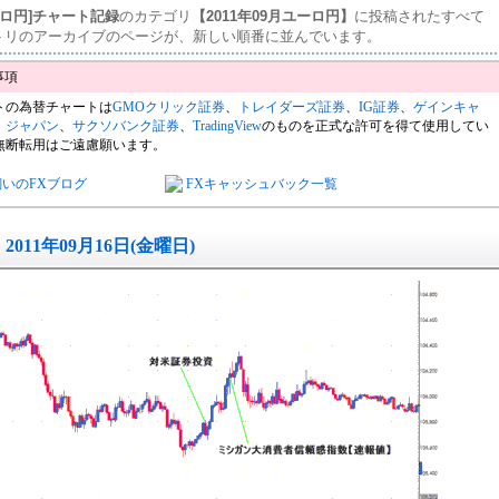
ーロ円]チャート記録
のカテゴリ
【2011年09月ユーロ円】
に投稿されたすべて
トリのアーカイブのページが、新しい順番に並んでいます。
トの為替チャートは
GMOクリック証券
、
トレイダーズ証券
、
IG証券
、
ゲインキャ
・ジャパン
、
サクソバンク証券
、
TradingView
のものを正式な許可を得て使用してい
無断転用はご遠慮願います。
飼いのFXブログ
FXキャッシュバック一覧
2011年09月16日(金曜日)