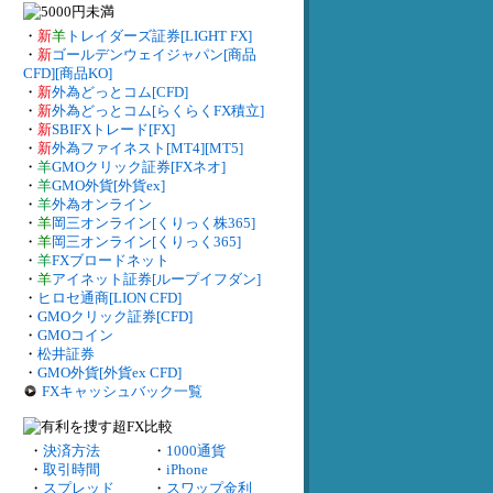
・
新
羊
トレイダーズ証券[LIGHT FX]
・
新
ゴールデンウェイジャパン[商品
CFD][商品KO]
・
新
外為どっとコム[CFD]
・
新
外為どっとコム[らくらくFX積立]
・
新
SBIFXトレード[FX]
・
新
外為ファイネスト[MT4][MT5]
・
羊
GMOクリック証券[FXネオ]
・
羊
GMO外貨[外貨ex]
・
羊
外為オンライン
・
羊
岡三オンライン[くりっく株365]
・
羊
岡三オンライン[くりっく365]
・
羊
FXブロードネット
・
羊
アイネット証券[ループイフダン]
・
ヒロセ通商[LION CFD]
・
GMOクリック証券[CFD]
・
GMOコイン
・
松井証券
・
GMO外貨[外貨ex CFD]
FXキャッシュバック一覧
・
決済方法
・
1000通貨
・
取引時間
・
iPhone
・
スプレッド
・
スワップ金利