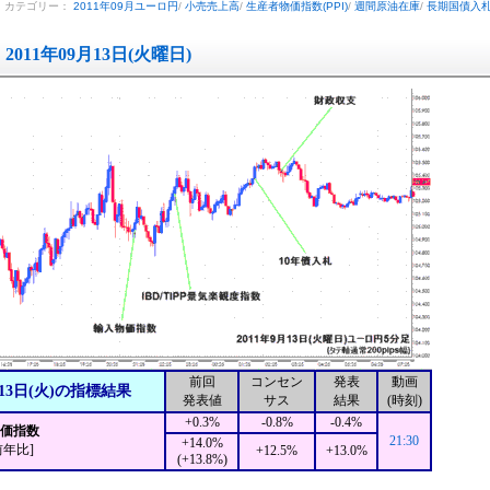
カテゴリー：
2011年09月ユーロ円
/
小売売上高
/
生産者物価指数(PPI)
/
週間原油在庫
/
長期国債入
2011年09月13日(火曜日)
前回
コンセン
発表
動画
13日(火)の指標結果
発表値
サス
結果
(時刻)
+0.3%
-0.8%
-0.4%
物価指数
21:30
+14.0%
前年比]
+12.5%
+13.0%
(+13.8%)