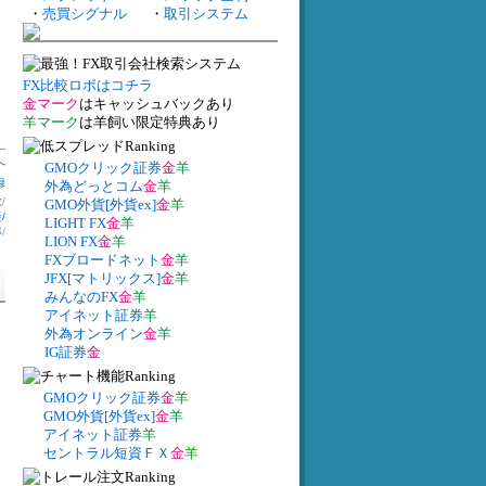
・
売買シグナル
・
取引システム
FX比較ロボはコチラ
金マーク
はキャッシュバックあり
羊マーク
は羊飼い限定特典あり
へ
GMOクリック証券
金
羊
録
外為どっとコム
金
羊
数
/
GMO外貨[外貨ex]
金
羊
/
LIGHT FX
金
羊
率
/
LION FX
金
羊
FXブロードネット
金
羊
JFX[マトリックス]
金
羊
みんなのFX
金
羊
アイネット証券
羊
外為オンライン
金
羊
IG証券
金
GMOクリック証券
金
羊
GMO外貨[外貨ex]
金
羊
アイネット証券
羊
セントラル短資ＦＸ
金
羊