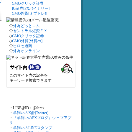
札
/
GMOクリック証券
IG証券[FXバイナリー]
GMO外貨[オプトレ!]
◇
外為どっとコム
◇
セントラル短資ＦＸ
◇
GMOクリック証券
◇
GMO外貨[外貨ex]
◇
ヒロセ通商
◇
外為オンライン
このサイト内の記事を
キーワード検索できます
・LINE@ID：@forex
・
羊飼いのX(旧Twitter)
・
『羊飼いのFXブログ』ウェブアプ
リ
・
羊飼いのLINEスタンプ