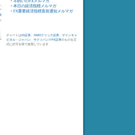
・
羊飼いのFXメルマガ
・
本日の経済指標メルマガ
へ
・
FX重要経済指標直前通知メルマガ
録
札
/
チャートは
IG証券
、
GMOクリック証券
、
ゲインキャ
ピタル・ジャパン
、
サクソバンクFX証券
のものを正
式に許可を得て使用しています