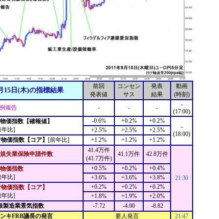
前回
コンセン
発表
動画
月15日(木)の指標結果
発表値
サス
結果
(時刻)
-
月例報告
-
-
-
(17:00)
-0.6%
+0.2%
+0.2%
者物価指数【確報値】
-
前年比]
+2.5%
+2.5%
+2.5%
(18:00)
者物価指数【コア】
[前年比]
+1.2%
+1.2%
+1.2%
41.4万件
規失業保険申請件数
41.1万件
42.8万件
(41.7万件)
+0.5%
+0.2%
+0.4%
物価指数
前年比]
+3.6%
+3.6%
+3.8%
21:30
+0.2%
+0.2%
+0.2%
者物価指数【コア】
前年比]
+1.8%
+1.9%
+2.0%
連銀製造業景気指数
-7.72
-4.00
-8.82
ナンキFRB議長の発言
要人発言
21:47