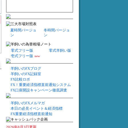
夏時間バージョ
冬時間バージョ
ン
ン
零式フリー版
零式羊飼い版
壱式フリー版
new
羊飼いのFXブログ
羊飼いのFX記録室
FX比較ロボ
FX！重要経済指標直前通知システム
FX口座開設キャンペーン徹底調査
羊飼いのFXメルマガ
本日の必見イベント＆経済指標
FX重要経済指標直前通知
2026年8月3日更新