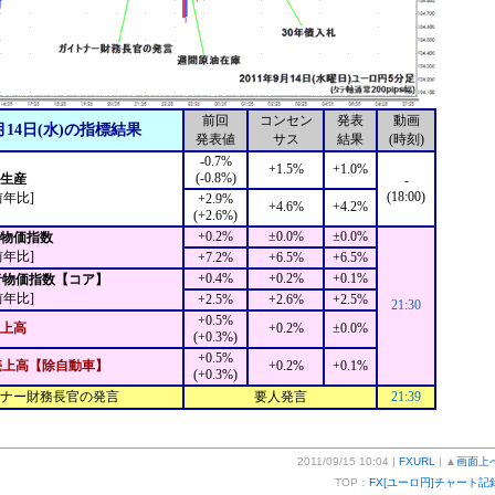
前回
コンセン
発表
動画
月14日(水)の指標結果
発表値
サス
結果
(時刻)
-0.7%
+1.5%
+1.0%
(-0.8%)
業生産
-
(18:00)
前年比]
+2.9%
+4.6%
+4.2%
(+2.6%)
+0.2%
±0.0%
±0.0%
者物価指数
前年比]
+7.2%
+6.5%
+6.5%
+0.4%
+0.2%
+0.1%
者物価指数【コア】
前年比]
+2.5%
+2.6%
+2.5%
21:30
+0.5%
上高
+0.2%
±0.0%
(+0.3%)
+0.5%
売上高【除自動車】
+0.2%
+0.1%
(+0.3%)
ナー財務長官の発言
要人発言
21:39
2011/09/15 10:04 |
FXURL
| ▲
画面上
TOP：
FX[ユーロ円]チャート記