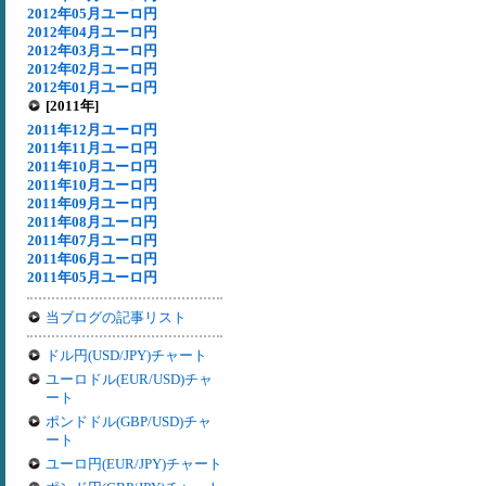
2012年05月ユーロ円
2012年04月ユーロ円
2012年03月ユーロ円
2012年02月ユーロ円
2012年01月ユーロ円
[2011年]
2011年12月ユーロ円
2011年11月ユーロ円
2011年10月ユーロ円
2011年10月ユーロ円
2011年09月ユーロ円
2011年08月ユーロ円
2011年07月ユーロ円
2011年06月ユーロ円
2011年05月ユーロ円
当ブログの記事リスト
ドル円(USD/JPY)チャート
ユーロドル(EUR/USD)チャ
ート
ポンドドル(GBP/USD)チャ
ート
ユーロ円(EUR/JPY)チャート