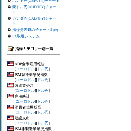
ポンド円(GBP/JPY)チャート
豪ドル円(AUD/JPY)チャー
ト
カナダ円(CAD/JPY)チャー
ト
指標発表時のチャート動画
FX取引システム
ADP全米雇用報告
[
ユーロドル
][
ドル円
]
ISM製造業景況指数
[
ユーロドル
][
ドル円
]
製造業受注
[
ユーロドル
][
ドル円
]
雇用統計
[
ユーロドル
][
ドル円
]
消費者信用残高
[
ユーロドル
][
ドル円
]
建設支出
[
ユーロドル
][
ドル円
]
ISM非製造業景況指数