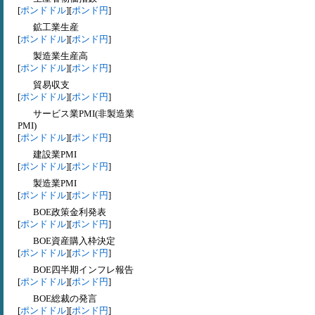
[
ポンドドル
][
ポンド円
]
鉱工業生産
[
ポンドドル
][
ポンド円
]
製造業生産高
[
ポンドドル
][
ポンド円
]
貿易収支
[
ポンドドル
][
ポンド円
]
サービス業PMI(非製造業
PMI)
[
ポンドドル
][
ポンド円
]
建設業PMI
[
ポンドドル
][
ポンド円
]
製造業PMI
[
ポンドドル
][
ポンド円
]
BOE政策金利発表
[
ポンドドル
][
ポンド円
]
BOE資産購入枠決定
[
ポンドドル
][
ポンド円
]
BOE四半期インフレ報告
[
ポンドドル
][
ポンド円
]
BOE総裁の発言
[
ポンドドル
][
ポンド円
]