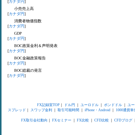
[
カナダ円
]
小売売上高
[
カナダ円
]
消費者物価指数
[
カナダ円
]
GDP
[
カナダ円
]
BOC政策金利＆声明発表
[
カナダ円
]
BOC金融政策報告
[
カナダ円
]
BOC総裁の発言
[
カナダ円
]
FX記録室TOP
｜
ドル円
｜
ユーロドル
｜
ポンドドル
｜
ユー
スプレッド
｜
スワップ金利
｜
取引可能時間
｜
iPhone・Android
｜
1000通貨単
FX取引会社動向
｜
FXセミナー
｜
FX比較
｜
CFD比較
｜
CFDブログ