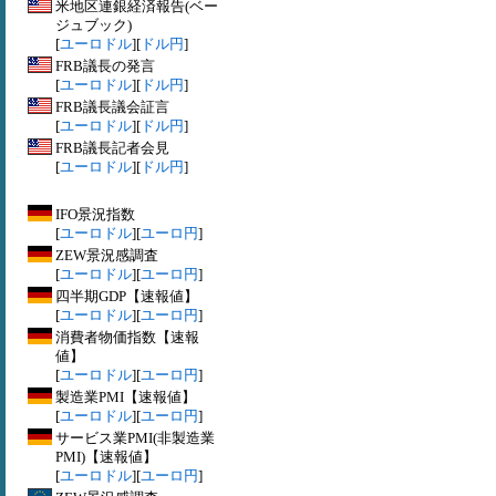
米地区連銀経済報告(ベー
ジュブック)
[
ユーロドル
][
ドル円
]
FRB議長の発言
[
ユーロドル
][
ドル円
]
FRB議長議会証言
[
ユーロドル
][
ドル円
]
FRB議長記者会見
[
ユーロドル
][
ドル円
]
IFO景況指数
[
ユーロドル
][
ユーロ円
]
ZEW景況感調査
[
ユーロドル
][
ユーロ円
]
四半期GDP【速報値】
[
ユーロドル
][
ユーロ円
]
消費者物価指数【速報
値】
[
ユーロドル
][
ユーロ円
]
製造業PMI【速報値】
[
ユーロドル
][
ユーロ円
]
サービス業PMI(非製造業
PMI)【速報値】
[
ユーロドル
][
ユーロ円
]