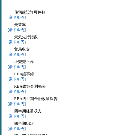
住宅建設許可件数
[
豪ドル円
]
失業率
[
豪ドル円
]
景気先行指数
[
豪ドル円
]
貿易収支
[
豪ドル円
]
小売売上高
[
豪ドル円
]
RBA議事録
[
豪ドル円
]
RBA政策金利発表
[
豪ドル円
]
RBA四半期金融政策報告
[
豪ドル円
]
四半期経常収支
[
豪ドル円
]
四半期GDP
[
豪ドル円
]