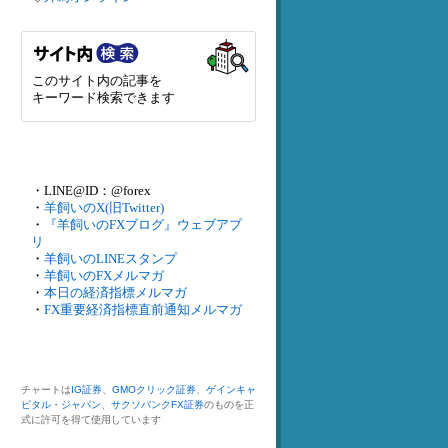
このサイト内の記事を
キーワード検索できます
・LINE@ID：@forex
・
羊飼いのX(旧Twitter)
・
『羊飼いのFXブログ』ウェブアプ
リ
・
羊飼いのLINEスタンプ
・
羊飼いのFXメルマガ
・
本日の経済指標メルマガ
・
FX重要経済指標直前通知メルマガ
チャートは
IG証券
、
GMOクリック証券
、
ゲインキャ
ピタル・ジャパン
、
サクソバンクFX証券
のものを正
式に許可を得て使用しています