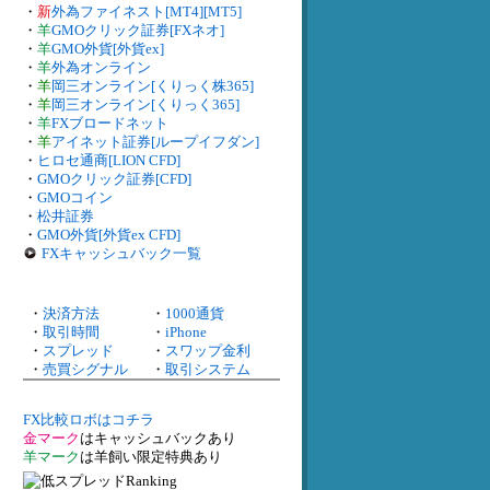
・
新
外為ファイネスト[MT4][MT5]
・
羊
GMOクリック証券[FXネオ]
・
羊
GMO外貨[外貨ex]
・
羊
外為オンライン
・
羊
岡三オンライン[くりっく株365]
・
羊
岡三オンライン[くりっく365]
・
羊
FXブロードネット
・
羊
アイネット証券[ループイフダン]
・
ヒロセ通商[LION CFD]
・
GMOクリック証券[CFD]
・
GMOコイン
・
松井証券
・
GMO外貨[外貨ex CFD]
FXキャッシュバック一覧
・
決済方法
・
1000通貨
・
取引時間
・
iPhone
・
スプレッド
・
スワップ金利
・
売買シグナル
・
取引システム
FX比較ロボはコチラ
金マーク
はキャッシュバックあり
羊マーク
は羊飼い限定特典あり