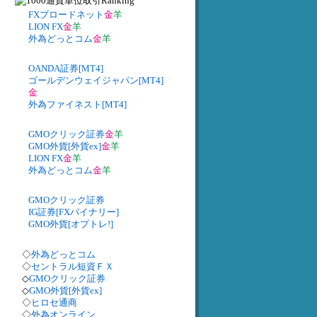
FXブロードネット
金
羊
LION FX
金
羊
外為どっとコム
金
羊
OANDA証券[MT4]
ゴールデンウェイジャパン[MT4]
金
外為ファイネスト[MT4]
GMOクリック証券
金
羊
GMO外貨[外貨ex]
金
羊
LION FX
金
羊
外為どっとコム
金
羊
GMOクリック証券
IG証券[FXバイナリー]
GMO外貨[オプトレ!]
◇
外為どっとコム
◇
セントラル短資ＦＸ
◇
GMOクリック証券
◇
GMO外貨[外貨ex]
◇
ヒロセ通商
◇
外為オンライン