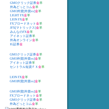
GMOクリック証券
金
羊
外為どっとコム
金
羊
GMO外貨[外貨ex]
金
羊
LIGHT FX
金
羊
LION FX
金
羊
FXブロードネット
金
羊
JFX[マトリックス]
金
羊
みんなのFX
金
羊
アイネット証券
羊
外為オンライン
金
羊
IG証券
金
GMOクリック証券
金
羊
GMO外貨[外貨ex]
金
羊
アイネット証券
羊
セントラル短資ＦＸ
金
羊
LION FX
金
羊
GMO外貨[外貨ex]
金
羊
GMO外貨[外貨ex]
金
羊
FXブロードネット
金
羊
GMOクリック証券
金
羊
外為どっとコム
金
羊