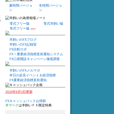
夏時間バージョ
冬時間バージョ
ン
ン
零式フリー版
零式羊飼い版
壱式フリー版
new
羊飼いのFXブログ
羊飼いのFX記録室
FX比較ロボ
FX！重要経済指標直前通知システム
FX口座開設キャンペーン徹底調査
羊飼いのFXメルマガ
本日の必見イベント＆経済指標
FX重要経済指標直前通知
2026年8月3日更新
FXキャッシュバックお得順
羊マーク
は羊飼いＦＸ限定特典