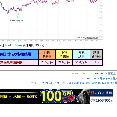
トは
TradingView
を使用しています
前回
市場
発表
動画
26日(木)の指標結果
発表値
予想値
結果
(時刻)
失業保険申請件数
20.5万件
21.0万件
21.0万件
21:30
2026/03/26 12:45|
FXURL
| ▲
画面上
TOP：
FX[ユーロ円]チャート記
カテゴリー：
2026年03月ユーロ円
/
週間新規失業保険申請件数
/
長期国債入