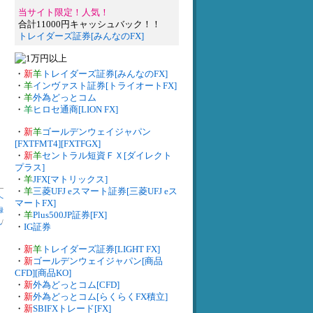
当サイト限定！人気！
合計11000円キャッシュバック！！
トレイダーズ証券[みんなのFX]
・
新
羊
トレイダーズ証券[みんなのFX]
・
羊
インヴァスト証券[トライオートFX]
・
羊
外為どっとコム
・
羊
ヒロセ通商[LION FX]
・
新
羊
ゴールデンウェイジャパン
[FXTFMT4][FXTFGX]
・
新
羊
セントラル短資ＦＸ[ダイレクト
プラス]
・
羊
JFX[マトリックス]
・
羊
三菱UFJ eスマート証券[三菱UFJ eス
へ
マートFX]
録
・
羊
Plus500JP証券[FX]
札
/
・
IG証券
・
新
羊
トレイダーズ証券[LIGHT FX]
・
新
ゴールデンウェイジャパン[商品
CFD][商品KO]
・
新
外為どっとコム[CFD]
・
新
外為どっとコム[らくらくFX積立]
・
新
SBIFXトレード[FX]