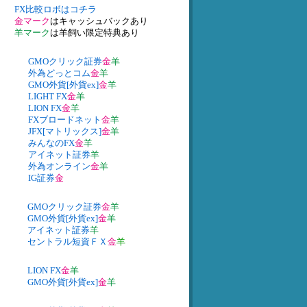
FX比較ロボはコチラ
金マーク
はキャッシュバックあり
羊マーク
は羊飼い限定特典あり
GMOクリック証券
金
羊
外為どっとコム
金
羊
GMO外貨[外貨ex]
金
羊
LIGHT FX
金
羊
LION FX
金
羊
FXブロードネット
金
羊
JFX[マトリックス]
金
羊
みんなのFX
金
羊
アイネット証券
羊
外為オンライン
金
羊
IG証券
金
GMOクリック証券
金
羊
GMO外貨[外貨ex]
金
羊
アイネット証券
羊
セントラル短資ＦＸ
金
羊
LION FX
金
羊
GMO外貨[外貨ex]
金
羊