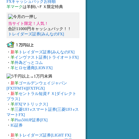
FXキャッシュバックお得順
羊マーク
は羊飼いＦＸ限定特典
当サイト限定！人気！
合計11000円キャッシュバック！！
トレイダーズ証券[みんなのFX]
・
新
羊
トレイダーズ証券[みんなのFX]
・
羊
インヴァスト証券[トライオートFX]
・
羊
外為どっとコム
・
羊
ヒロセ通商[LION FX]
・
新
羊
ゴールデンウェイジャパン
[FXTFMT4][FXTFGX]
・
新
羊
セントラル短資ＦＸ[ダイレクト
プラス]
・
羊
JFX[マトリックス]
・
羊
三菱UFJ eスマート証券[三菱UFJ eス
マートFX]
・
羊
Plus500JP証券[FX]
・
IG証券
・
新
羊
トレイダーズ証券[LIGHT FX]