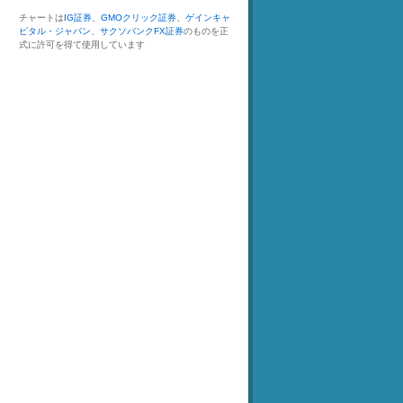
チャートは
IG証券
、
GMOクリック証券
、
ゲインキャ
ピタル・ジャパン
、
サクソバンクFX証券
のものを正
式に許可を得て使用しています