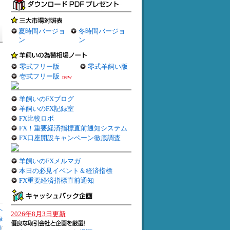
夏時間バージョ
冬時間バージョ
ン
ン
零式フリー版
零式羊飼い版
壱式フリー版
new
羊飼いのFXブログ
羊飼いのFX記録室
FX比較ロボ
FX！重要経済指標直前通知システム
FX口座開設キャンペーン徹底調査
羊飼いのFXメルマガ
本日の必見イベント＆経済指標
FX重要経済指標直前通知
へ
2026年8月3日更新
録
円
/