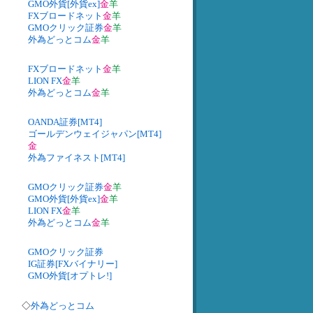
GMO外貨[外貨ex]
金
羊
FXブロードネット
金
羊
GMOクリック証券
金
羊
外為どっとコム
金
羊
FXブロードネット
金
羊
LION FX
金
羊
外為どっとコム
金
羊
OANDA証券[MT4]
ゴールデンウェイジャパン[MT4]
金
外為ファイネスト[MT4]
GMOクリック証券
金
羊
GMO外貨[外貨ex]
金
羊
LION FX
金
羊
外為どっとコム
金
羊
GMOクリック証券
IG証券[FXバイナリー]
GMO外貨[オプトレ!]
◇
外為どっとコム