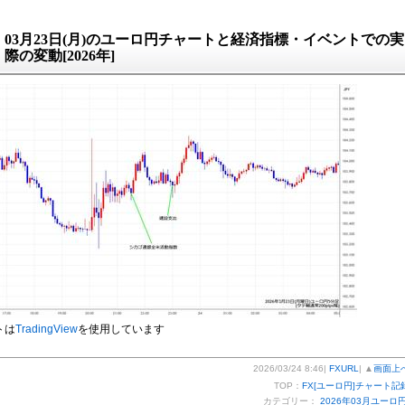
03月23日(月)のユーロ円チャートと経済指標・イベントでの実
際の変動[2026年]
トは
TradingView
を使用しています
2026/03/24 8:46|
FXURL
| ▲
画面上
TOP：
FX[ユーロ円]チャート記
カテゴリー：
2026年03月ユーロ