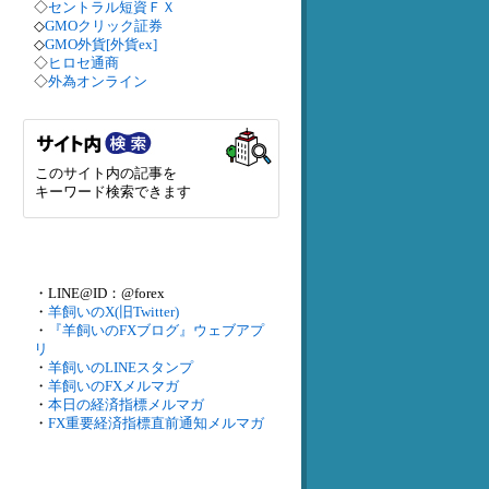
◇
セントラル短資ＦＸ
◇
GMOクリック証券
◇
GMO外貨[外貨ex]
◇
ヒロセ通商
◇
外為オンライン
このサイト内の記事を
キーワード検索できます
・LINE@ID：@forex
・
羊飼いのX(旧Twitter)
・
『羊飼いのFXブログ』ウェブアプ
リ
・
羊飼いのLINEスタンプ
・
羊飼いのFXメルマガ
・
本日の経済指標メルマガ
・
FX重要経済指標直前通知メルマガ