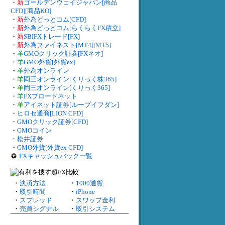
・
新
ゴールデンウェイジャパン[商品
CFD][商品KO]
・
新
外為どっとコム[CFD]
・
新
外為どっとコム[らくらくFX積立]
・
新
SBIFXトレード[FX]
・
新
外為ファイネスト[MT4][MT5]
・
羊
GMOクリック証券[FXネオ]
・
羊
GMO外貨[外貨ex]
・
羊
外為オンライン
・
羊
岡三オンライン[くりっく株365]
・
羊
岡三オンライン[くりっく365]
・
羊
FXブロードネット
・
羊
アイネット証券[ループイフダン]
・
ヒロセ通商[LION CFD]
・
GMOクリック証券[CFD]
・
GMOコイン
・
松井証券
・
GMO外貨[外貨ex CFD]
FXキャッシュバック一覧
・
決済方法
・
1000通貨
・
取引時間
・
iPhone
・
スプレッド
・
スワップ金利
・
売買シグナル
・
取引システム