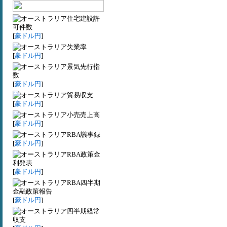
住宅建設許
可件数
[
豪ドル円
]
失業率
[
豪ドル円
]
景気先行指
数
[
豪ドル円
]
貿易収支
[
豪ドル円
]
小売売上高
[
豪ドル円
]
RBA議事録
[
豪ドル円
]
RBA政策金
利発表
[
豪ドル円
]
RBA四半期
金融政策報告
[
豪ドル円
]
四半期経常
収支