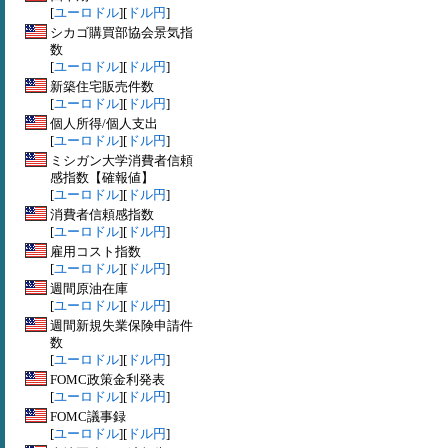
[
ユーロドル
][
ドル円
]
シカゴ購買部協会景気指
数
[
ユーロドル
][
ドル円
]
新築住宅販売件数
[
ユーロドル
][
ドル円
]
個人所得/個人支出
[
ユーロドル
][
ドル円
]
ミシガン大学消費者信頼
感指数【確報値】
[
ユーロドル
][
ドル円
]
消費者信頼感指数
[
ユーロドル
][
ドル円
]
雇用コスト指数
[
ユーロドル
][
ドル円
]
週間原油在庫
[
ユーロドル
][
ドル円
]
週間新規失業保険申請件
数
[
ユーロドル
][
ドル円
]
FOMC政策金利発表
[
ユーロドル
][
ドル円
]
FOMC議事録
[
ユーロドル
][
ドル円
]