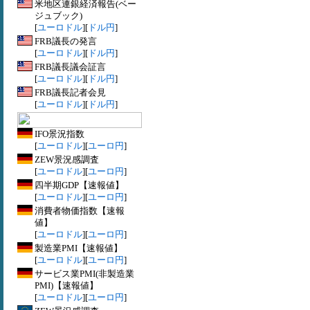
米地区連銀経済報告(ベー
ジュブック)
[
ユーロドル
][
ドル円
]
FRB議長の発言
[
ユーロドル
][
ドル円
]
FRB議長議会証言
[
ユーロドル
][
ドル円
]
FRB議長記者会見
[
ユーロドル
][
ドル円
]
IFO景況指数
[
ユーロドル
][
ユーロ円
]
ZEW景況感調査
[
ユーロドル
][
ユーロ円
]
四半期GDP【速報値】
[
ユーロドル
][
ユーロ円
]
消費者物価指数【速報
値】
[
ユーロドル
][
ユーロ円
]
製造業PMI【速報値】
[
ユーロドル
][
ユーロ円
]
サービス業PMI(非製造業
PMI)【速報値】
[
ユーロドル
][
ユーロ円
]