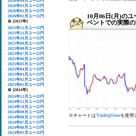
2026年04月ユーロ円
2026年03月ユーロ円
2026年02月ユーロ円
10月06日(月)
2026年01月ユーロ円
[2025年]
ベントでの実際の変動
2025年12月ユーロ円
2025年11月ユーロ円
2025年10月ユーロ円
2025年09月ユーロ円
2025年08月ユーロ円
2025年07月ユーロ円
2025年06月ユーロ円
2025年05月ユーロ円
2025年04月ユーロ円
2025年03月ユーロ円
2025年02月ユーロ円
2025年01月ユーロ円
[2024年]
2024年12月ユーロ円
2024年11月ユーロ円
2024年10月ユーロ円
2024年09月ユーロ円
※チャートは
TradingView
を使用
2024年08月ユーロ円
2024年07月ユーロ円
2024年06月ユーロ円
2024年05月ユーロ円