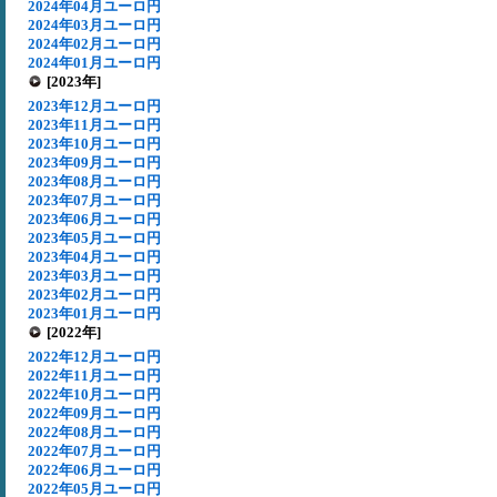
2024年04月ユーロ円
2024年03月ユーロ円
2024年02月ユーロ円
2024年01月ユーロ円
[2023年]
2023年12月ユーロ円
2023年11月ユーロ円
2023年10月ユーロ円
2023年09月ユーロ円
2023年08月ユーロ円
2023年07月ユーロ円
2023年06月ユーロ円
2023年05月ユーロ円
2023年04月ユーロ円
2023年03月ユーロ円
2023年02月ユーロ円
2023年01月ユーロ円
[2022年]
2022年12月ユーロ円
2022年11月ユーロ円
2022年10月ユーロ円
2022年09月ユーロ円
2022年08月ユーロ円
2022年07月ユーロ円
2022年06月ユーロ円
2022年05月ユーロ円