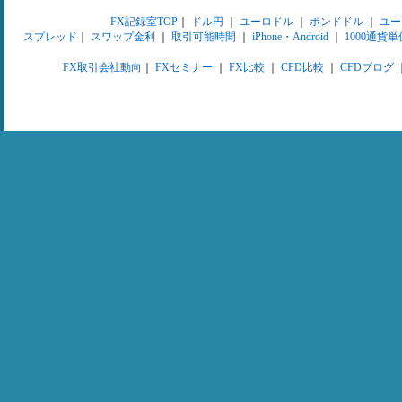
FX記録室TOP
｜
ドル円
｜
ユーロドル
｜
ポンドドル
｜
ユー
スプレッド
｜
スワップ金利
｜
取引可能時間
｜
iPhone・Android
｜
1000通貨単
FX取引会社動向
｜
FXセミナー
｜
FX比較
｜
CFD比較
｜
CFDブログ