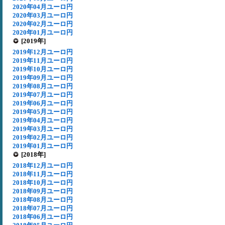
2020年04月ユーロ円
2020年03月ユーロ円
2020年02月ユーロ円
2020年01月ユーロ円
[2019年]
2019年12月ユーロ円
2019年11月ユーロ円
2019年10月ユーロ円
2019年09月ユーロ円
2019年08月ユーロ円
2019年07月ユーロ円
2019年06月ユーロ円
2019年05月ユーロ円
2019年04月ユーロ円
2019年03月ユーロ円
2019年02月ユーロ円
2019年01月ユーロ円
[2018年]
2018年12月ユーロ円
2018年11月ユーロ円
2018年10月ユーロ円
2018年09月ユーロ円
2018年08月ユーロ円
2018年07月ユーロ円
2018年06月ユーロ円