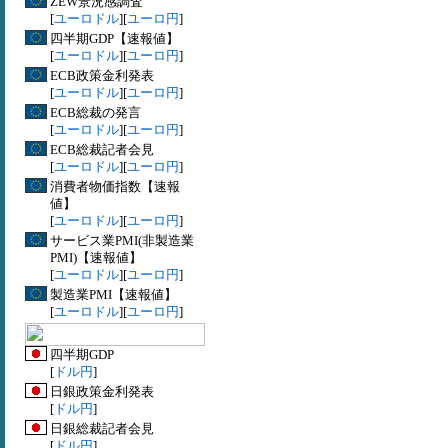
ZEW景況感調査
[
ユーロドル
][
ユーロ円
]
四半期GDP【速報値】
[
ユーロドル
][
ユーロ円
]
ECB政策金利発表
[
ユーロドル
][
ユーロ円
]
ECB総裁の発言
[
ユーロドル
][
ユーロ円
]
ECB総裁記者会見
[
ユーロドル
][
ユーロ円
]
消費者物価指数【速報
値】
[
ユーロドル
][
ユーロ円
]
サービス業PMI(非製造業
PMI)【速報値】
[
ユーロドル
][
ユーロ円
]
製造業PMI【速報値】
[
ユーロドル
][
ユーロ円
]
四半期GDP
[
ドル円
]
日銀政策金利発表
[
ドル円
]
日銀総裁記者会見
[
ドル円
]