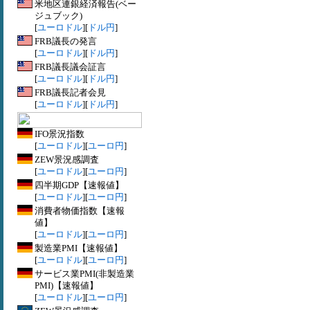
米地区連銀経済報告(ベー
ジュブック)
[
ユーロドル
][
ドル円
]
FRB議長の発言
[
ユーロドル
][
ドル円
]
FRB議長議会証言
[
ユーロドル
][
ドル円
]
FRB議長記者会見
[
ユーロドル
][
ドル円
]
IFO景況指数
[
ユーロドル
][
ユーロ円
]
ZEW景況感調査
[
ユーロドル
][
ユーロ円
]
四半期GDP【速報値】
[
ユーロドル
][
ユーロ円
]
消費者物価指数【速報
値】
[
ユーロドル
][
ユーロ円
]
製造業PMI【速報値】
[
ユーロドル
][
ユーロ円
]
サービス業PMI(非製造業
PMI)【速報値】
[
ユーロドル
][
ユーロ円
]