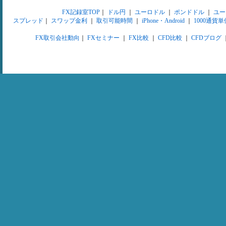
FX記録室TOP
｜
ドル円
｜
ユーロドル
｜
ポンドドル
｜
ユー
スプレッド
｜
スワップ金利
｜
取引可能時間
｜
iPhone・Android
｜
1000通貨単
FX取引会社動向
｜
FXセミナー
｜
FX比較
｜
CFD比較
｜
CFDブログ