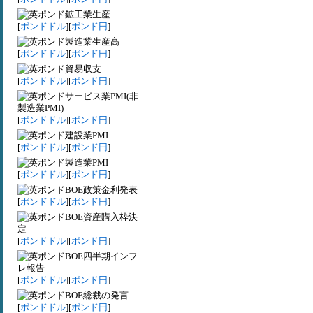
鉱工業生産
[
ポンドドル
][
ポンド円
]
製造業生産高
[
ポンドドル
][
ポンド円
]
貿易収支
[
ポンドドル
][
ポンド円
]
サービス業PMI(非
製造業PMI)
[
ポンドドル
][
ポンド円
]
建設業PMI
[
ポンドドル
][
ポンド円
]
製造業PMI
[
ポンドドル
][
ポンド円
]
BOE政策金利発表
[
ポンドドル
][
ポンド円
]
BOE資産購入枠決
定
[
ポンドドル
][
ポンド円
]
BOE四半期インフ
レ報告
[
ポンドドル
][
ポンド円
]
BOE総裁の発言
[
ポンドドル
][
ポンド円
]