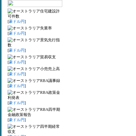
住宅建設許
可件数
[
豪ドル円
]
失業率
[
豪ドル円
]
景気先行指
数
[
豪ドル円
]
貿易収支
[
豪ドル円
]
小売売上高
[
豪ドル円
]
RBA議事録
[
豪ドル円
]
RBA政策金
利発表
[
豪ドル円
]
RBA四半期
金融政策報告
[
豪ドル円
]
四半期経常
収支