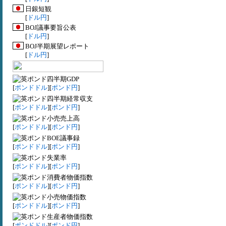
日銀短観
[
ドル円
]
BOJ議事要旨公表
[
ドル円
]
BOJ半期展望レポート
[
ドル円
]
四半期GDP
[
ポンドドル
][
ポンド円
]
四半期経常収支
[
ポンドドル
][
ポンド円
]
小売売上高
[
ポンドドル
][
ポンド円
]
BOE議事録
[
ポンドドル
][
ポンド円
]
失業率
[
ポンドドル
][
ポンド円
]
消費者物価指数
[
ポンドドル
][
ポンド円
]
小売物価指数
[
ポンドドル
][
ポンド円
]
生産者物価指数
[
ポンドドル
][
ポンド円
]