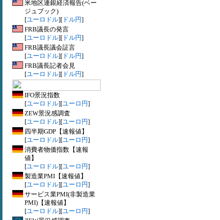
米地区連銀経済報告(ベー
ジュブック)
[
ユーロドル
][
ドル円
]
FRB議長の発言
[
ユーロドル
][
ドル円
]
FRB議長議会証言
[
ユーロドル
][
ドル円
]
FRB議長記者会見
[
ユーロドル
][
ドル円
]
IFO景況指数
[
ユーロドル
][
ユーロ円
]
ZEW景況感調査
[
ユーロドル
][
ユーロ円
]
四半期GDP【速報値】
[
ユーロドル
][
ユーロ円
]
消費者物価指数【速報
値】
[
ユーロドル
][
ユーロ円
]
製造業PMI【速報値】
[
ユーロドル
][
ユーロ円
]
サービス業PMI(非製造業
PMI)【速報値】
[
ユーロドル
][
ユーロ円
]