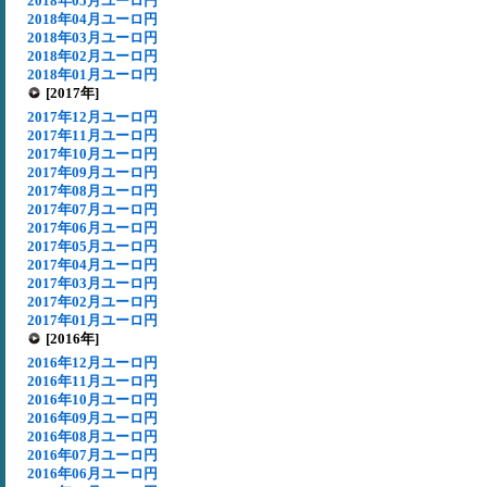
2018年05月ユーロ円
2018年04月ユーロ円
2018年03月ユーロ円
2018年02月ユーロ円
2018年01月ユーロ円
[2017年]
2017年12月ユーロ円
2017年11月ユーロ円
2017年10月ユーロ円
2017年09月ユーロ円
2017年08月ユーロ円
2017年07月ユーロ円
2017年06月ユーロ円
2017年05月ユーロ円
2017年04月ユーロ円
2017年03月ユーロ円
2017年02月ユーロ円
2017年01月ユーロ円
[2016年]
2016年12月ユーロ円
2016年11月ユーロ円
2016年10月ユーロ円
2016年09月ユーロ円
2016年08月ユーロ円
2016年07月ユーロ円
2016年06月ユーロ円