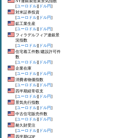
NY連銀製造業景気指数
[
ユーロドル
][
ドル円
]
対米証券投資
[
ユーロドル
][
ドル円
]
鉱工業生産
[
ユーロドル
][
ドル円
]
フィラデルフィア連銀景
況指数
[
ユーロドル
][
ドル円
]
住宅着工件数/建設許可件
数
[
ユーロドル
][
ドル円
]
企業在庫
[
ユーロドル
][
ドル円
]
消費者物価指数
[
ユーロドル
][
ドル円
]
四半期経常収支
[
ユーロドル
][
ドル円
]
景気先行指数
[
ユーロドル
][
ドル円
]
中古住宅販売件数
[
ユーロドル
][
ドル円
]
耐久財受注
[
ユーロドル
][
ドル円
]
四半期GDP