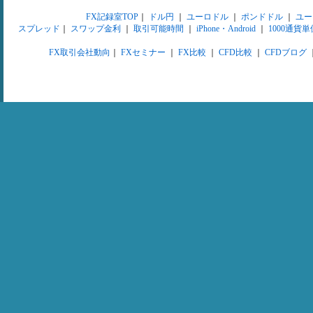
FX記録室TOP
｜
ドル円
｜
ユーロドル
｜
ポンドドル
｜
ユー
スプレッド
｜
スワップ金利
｜
取引可能時間
｜
iPhone・Android
｜
1000通貨単
FX取引会社動向
｜
FXセミナー
｜
FX比較
｜
CFD比較
｜
CFDブログ