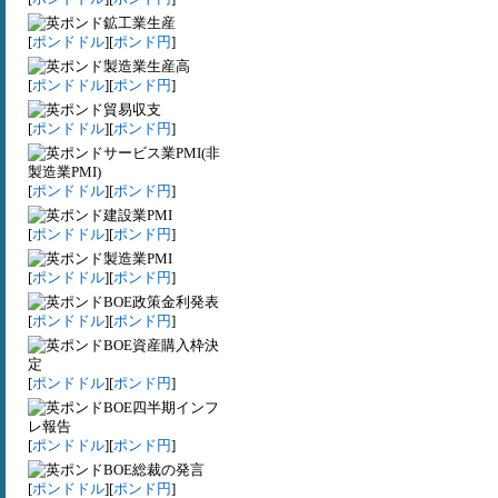
鉱工業生産
[
ポンドドル
][
ポンド円
]
製造業生産高
[
ポンドドル
][
ポンド円
]
貿易収支
[
ポンドドル
][
ポンド円
]
サービス業PMI(非
製造業PMI)
[
ポンドドル
][
ポンド円
]
建設業PMI
[
ポンドドル
][
ポンド円
]
製造業PMI
[
ポンドドル
][
ポンド円
]
BOE政策金利発表
[
ポンドドル
][
ポンド円
]
BOE資産購入枠決
定
[
ポンドドル
][
ポンド円
]
BOE四半期インフ
レ報告
[
ポンドドル
][
ポンド円
]
BOE総裁の発言
[
ポンドドル
][
ポンド円
]