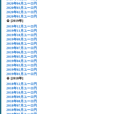
2020年04月ユーロ円
2020年03月ユーロ円
2020年02月ユーロ円
2020年01月ユーロ円
[2019年]
2019年12月ユーロ円
2019年11月ユーロ円
2019年10月ユーロ円
2019年09月ユーロ円
2019年08月ユーロ円
2019年07月ユーロ円
2019年06月ユーロ円
2019年05月ユーロ円
2019年04月ユーロ円
2019年03月ユーロ円
2019年02月ユーロ円
2019年01月ユーロ円
[2018年]
2018年12月ユーロ円
2018年11月ユーロ円
2018年10月ユーロ円
2018年09月ユーロ円
2018年08月ユーロ円
2018年07月ユーロ円
2018年06月ユーロ円