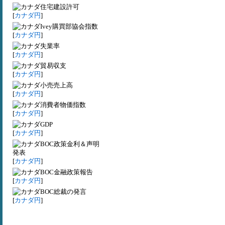
住宅建設許可
[
カナダ円
]
Ivey購買部協会指数
[
カナダ円
]
失業率
[
カナダ円
]
貿易収支
[
カナダ円
]
小売売上高
[
カナダ円
]
消費者物価指数
[
カナダ円
]
GDP
[
カナダ円
]
BOC政策金利＆声明
発表
[
カナダ円
]
BOC金融政策報告
[
カナダ円
]
BOC総裁の発言
[
カナダ円
]