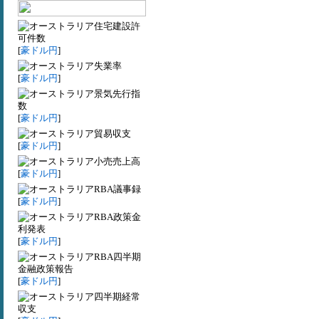
住宅建設許
可件数
[
豪ドル円
]
失業率
[
豪ドル円
]
景気先行指
数
[
豪ドル円
]
貿易収支
[
豪ドル円
]
小売売上高
[
豪ドル円
]
RBA議事録
[
豪ドル円
]
RBA政策金
利発表
[
豪ドル円
]
RBA四半期
金融政策報告
[
豪ドル円
]
四半期経常
収支