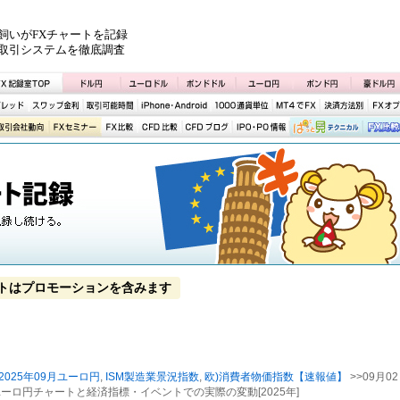
飼いがFXチャートを記録
取引システムを徹底調査
トはプロモーションを含みます
2025年09月ユーロ円
,
ISM製造業景況指数
,
欧)消費者物価指数【速報値】
>>09月02
ユーロ円チャートと経済指標・イベントでの実際の変動[2025年]