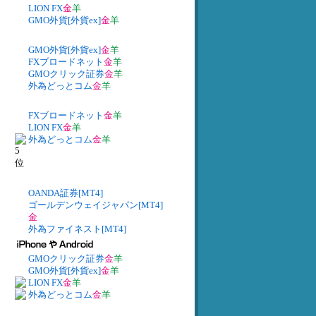
LION FX
金
羊
GMO外貨[外貨ex]
金
羊
GMO外貨[外貨ex]
金
羊
FXブロードネット
金
羊
GMOクリック証券
金
羊
外為どっとコム
金
羊
FXブロードネット
金
羊
LION FX
金
羊
外為どっとコム
金
羊
OANDA証券[MT4]
ゴールデンウェイジャパン[MT4]
金
外為ファイネスト[MT4]
GMOクリック証券
金
羊
GMO外貨[外貨ex]
金
羊
LION FX
金
羊
外為どっとコム
金
羊