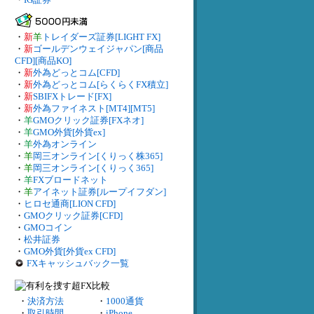
・
新
羊
トレイダーズ証券[LIGHT FX]
・
新
ゴールデンウェイジャパン[商品
CFD][商品KO]
・
新
外為どっとコム[CFD]
・
新
外為どっとコム[らくらくFX積立]
・
新
SBIFXトレード[FX]
・
新
外為ファイネスト[MT4][MT5]
・
羊
GMOクリック証券[FXネオ]
・
羊
GMO外貨[外貨ex]
・
羊
外為オンライン
・
羊
岡三オンライン[くりっく株365]
・
羊
岡三オンライン[くりっく365]
・
羊
FXブロードネット
・
羊
アイネット証券[ループイフダン]
・
ヒロセ通商[LION CFD]
・
GMOクリック証券[CFD]
・
GMOコイン
・
松井証券
・
GMO外貨[外貨ex CFD]
FXキャッシュバック一覧
・
決済方法
・
1000通貨
・
取引時間
・
iPhone