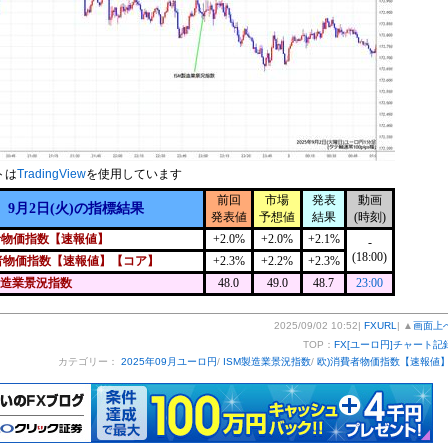
トは
TradingView
を使用しています
前回
市場
発表
動画
9月2日(火)の指標結果
発表値
予想値
結果
(時刻)
者物価指数【速報値】
+2.0%
+2.0%
+2.1%
-
(18:00)
者物価指数【速報値】【コア】
+2.3%
+2.2%
+2.3%
製造業景況指数
48.0
49.0
48.7
23:00
2025/09/02 10:52|
FXURL
| ▲
画面上
TOP：
FX[ユーロ円]チャート記
カテゴリー：
2025年09月ユーロ円
/
ISM製造業景況指数
/
欧)消費者物価指数【速報値