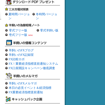
夏時間バージョ
冬時間バージョ
ン
ン
零式フリー版
零式羊飼い版
壱式フリー版
new
羊飼いのFXブログ
羊飼いのFX記録室
FX比較ロボ
FX！重要経済指標直前通知システム
FX口座開設キャンペーン徹底調査
羊飼いのFXメルマガ
本日の必見イベント＆経済指標
FX重要経済指標直前通知