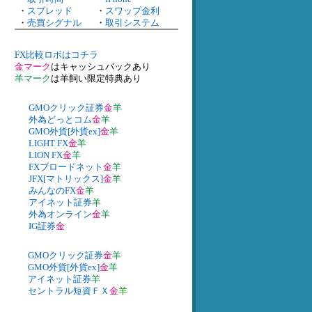
・
スプレッド
・
スワップ金利
・
売買シグナル
・
取引システム
FX比較ロボはコチラ
金マーク
はキャッシュバックあり
羊マーク
は羊飼い限定特典あり
GMOクリック証券
金
羊
外為どっとコム
金
羊
GMO外貨[外貨ex]
金
羊
LIGHT FX
金
羊
LION FX
金
羊
FXブロードネット
金
羊
JFX[マトリックス]
金
羊
みんなのFX
金
羊
アイネット証券
羊
外為オンライン
金
羊
IG証券
金
GMOクリック証券
金
羊
GMO外貨[外貨ex]
金
羊
アイネット証券
羊
セントラル短資ＦＸ
金
羊