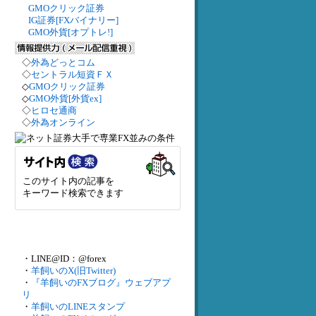
GMOクリック証券
IG証券[FXバイナリー]
GMO外貨[オプトレ!]
◇
外為どっとコム
◇
セントラル短資ＦＸ
◇
GMOクリック証券
◇
GMO外貨[外貨ex]
◇
ヒロセ通商
◇
外為オンライン
このサイト内の記事を
キーワード検索できます
・LINE@ID：@forex
・
羊飼いのX(旧Twitter)
・
『羊飼いのFXブログ』ウェブアプ
リ
・
羊飼いのLINEスタンプ