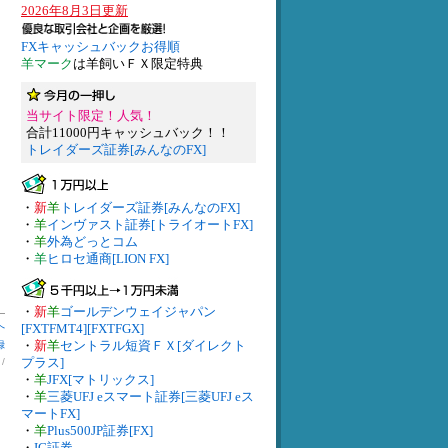
2026年8月3日更新
FXキャッシュバックお得順
羊マーク
は羊飼いＦＸ限定特典
当サイト限定！人気！
合計11000円キャッシュバック！！
トレイダーズ証券[みんなのFX]
・
新
羊
トレイダーズ証券[みんなのFX]
・
羊
インヴァスト証券[トライオートFX]
・
羊
外為どっとコム
・
羊
ヒロセ通商[LION FX]
・
新
羊
ゴールデンウェイジャパン
へ
[FXTFMT4][FXTFGX]
・
新
羊
セントラル短資ＦＸ[ダイレクト
録
プラス]
】
/
・
羊
JFX[マトリックス]
・
羊
三菱UFJ eスマート証券[三菱UFJ eス
マートFX]
・
羊
Plus500JP証券[FX]
・
IG証券