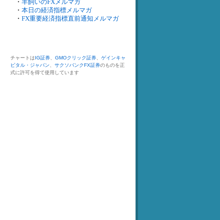
・
羊飼いのFXメルマガ
・
本日の経済指標メルマガ
・
FX重要経済指標直前通知メルマガ
チャートは
IG証券
、
GMOクリック証券
、
ゲインキャ
ピタル・ジャパン
、
サクソバンクFX証券
のものを正
式に許可を得て使用しています