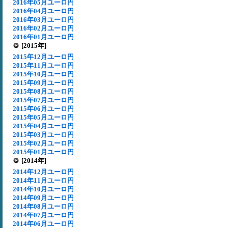
2016年05月ユーロ円
2016年04月ユーロ円
2016年03月ユーロ円
2016年02月ユーロ円
2016年01月ユーロ円
[2015年]
2015年12月ユーロ円
2015年11月ユーロ円
2015年10月ユーロ円
2015年09月ユーロ円
2015年08月ユーロ円
2015年07月ユーロ円
2015年06月ユーロ円
2015年05月ユーロ円
2015年04月ユーロ円
2015年03月ユーロ円
2015年02月ユーロ円
2015年01月ユーロ円
[2014年]
2014年12月ユーロ円
2014年11月ユーロ円
2014年10月ユーロ円
2014年09月ユーロ円
2014年08月ユーロ円
2014年07月ユーロ円
2014年06月ユーロ円