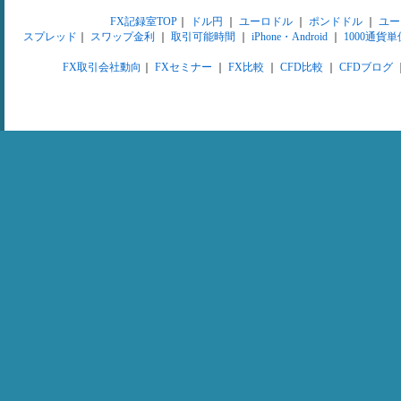
FX記録室TOP
｜
ドル円
｜
ユーロドル
｜
ポンドドル
｜
ユー
スプレッド
｜
スワップ金利
｜
取引可能時間
｜
iPhone・Android
｜
1000通貨単
FX取引会社動向
｜
FXセミナー
｜
FX比較
｜
CFD比較
｜
CFDブログ