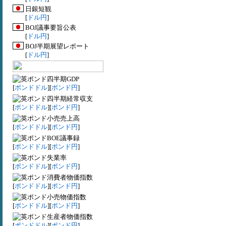
日銀短観
[
ドル円
]
BOJ議事要旨公表
[
ドル円
]
BOJ半期展望レポート
[
ドル円
]
四半期GDP
[
ポンドドル
][
ポンド円
]
四半期経常収支
[
ポンドドル
][
ポンド円
]
小売売上高
[
ポンドドル
][
ポンド円
]
BOE議事録
[
ポンドドル
][
ポンド円
]
失業率
[
ポンドドル
][
ポンド円
]
消費者物価指数
[
ポンドドル
][
ポンド円
]
小売物価指数
[
ポンドドル
][
ポンド円
]
生産者物価指数
[
ポンドドル
][
ポンド円
]