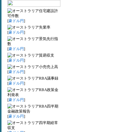
住宅建設許
可件数
[
豪ドル円
]
失業率
[
豪ドル円
]
景気先行指
数
[
豪ドル円
]
貿易収支
[
豪ドル円
]
小売売上高
[
豪ドル円
]
RBA議事録
[
豪ドル円
]
RBA政策金
利発表
[
豪ドル円
]
RBA四半期
金融政策報告
[
豪ドル円
]
四半期経常
収支