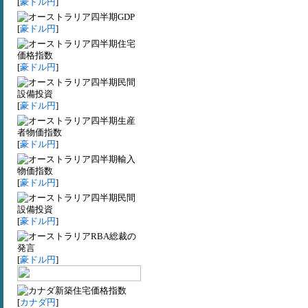
[
豪ドル円
]
四半期GDP
[
豪ドル円
]
四半期住宅
価格指数
[
豪ドル円
]
四半期民間
設備投資
[
豪ドル円
]
四半期生産
者物価指数
[
豪ドル円
]
四半期輸入
物価指数
[
豪ドル円
]
四半期民間
設備投資
[
豪ドル円
]
RBA総裁の
発言
[
豪ドル円
]
新築住宅価格指数
[
カナダ円
]