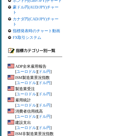
ポンド円(GBP/JPY)チャート
豪ドル円(AUD/JPY)チャー
ト
カナダ円(CAD/JPY)チャー
ト
指標発表時のチャート動画
FX取引システム
ADP全米雇用報告
[
ユーロドル
][
ドル円
]
ISM製造業景況指数
[
ユーロドル
][
ドル円
]
製造業受注
[
ユーロドル
][
ドル円
]
雇用統計
[
ユーロドル
][
ドル円
]
消費者信用残高
[
ユーロドル
][
ドル円
]
建設支出
[
ユーロドル
][
ドル円
]
ISM非製造業景況指数