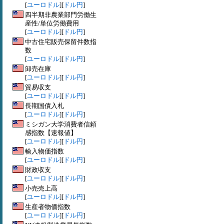
[
ユーロドル
][
ドル円
]
四半期非農業部門労働生
産性/単位労働費用
[
ユーロドル
][
ドル円
]
中古住宅販売保留件数指
数
[
ユーロドル
][
ドル円
]
卸売在庫
[
ユーロドル
][
ドル円
]
貿易収支
[
ユーロドル
][
ドル円
]
長期国債入札
[
ユーロドル
][
ドル円
]
ミシガン大学消費者信頼
感指数【速報値】
[
ユーロドル
][
ドル円
]
輸入物価指数
[
ユーロドル
][
ドル円
]
財政収支
[
ユーロドル
][
ドル円
]
小売売上高
[
ユーロドル
][
ドル円
]
生産者物価指数
[
ユーロドル
][
ドル円
]