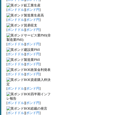
鉱工業生産
[
ポンドドル
][
ポンド円
]
製造業生産高
[
ポンドドル
][
ポンド円
]
貿易収支
[
ポンドドル
][
ポンド円
]
サービス業PMI(非
製造業PMI)
[
ポンドドル
][
ポンド円
]
建設業PMI
[
ポンドドル
][
ポンド円
]
製造業PMI
[
ポンドドル
][
ポンド円
]
BOE政策金利発表
[
ポンドドル
][
ポンド円
]
BOE資産購入枠決
定
[
ポンドドル
][
ポンド円
]
BOE四半期インフ
レ報告
[
ポンドドル
][
ポンド円
]
BOE総裁の発言
[
ポンドドル
][
ポンド円
]