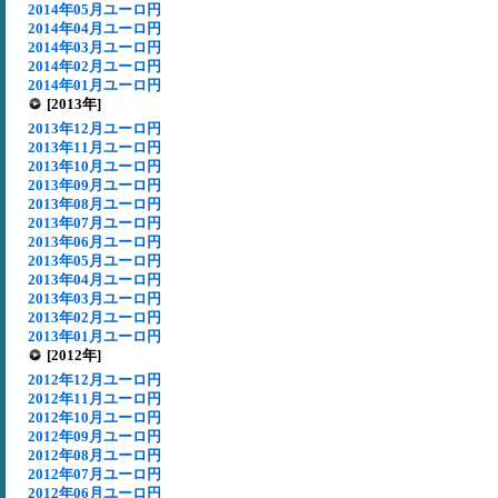
2014年05月ユーロ円
2014年04月ユーロ円
2014年03月ユーロ円
2014年02月ユーロ円
2014年01月ユーロ円
[2013年]
2013年12月ユーロ円
2013年11月ユーロ円
2013年10月ユーロ円
2013年09月ユーロ円
2013年08月ユーロ円
2013年07月ユーロ円
2013年06月ユーロ円
2013年05月ユーロ円
2013年04月ユーロ円
2013年03月ユーロ円
2013年02月ユーロ円
2013年01月ユーロ円
[2012年]
2012年12月ユーロ円
2012年11月ユーロ円
2012年10月ユーロ円
2012年09月ユーロ円
2012年08月ユーロ円
2012年07月ユーロ円
2012年06月ユーロ円