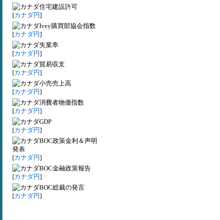
住宅建設許可
[
カナダ円
]
Ivey購買部協会指数
[
カナダ円
]
失業率
[
カナダ円
]
貿易収支
[
カナダ円
]
小売売上高
[
カナダ円
]
消費者物価指数
[
カナダ円
]
GDP
[
カナダ円
]
BOC政策金利＆声明
発表
[
カナダ円
]
BOC金融政策報告
[
カナダ円
]
BOC総裁の発言
[
カナダ円
]