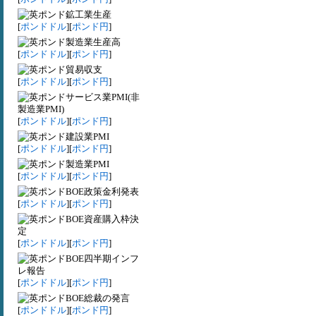
鉱工業生産
[
ポンドドル
][
ポンド円
]
製造業生産高
[
ポンドドル
][
ポンド円
]
貿易収支
[
ポンドドル
][
ポンド円
]
サービス業PMI(非
製造業PMI)
[
ポンドドル
][
ポンド円
]
建設業PMI
[
ポンドドル
][
ポンド円
]
製造業PMI
[
ポンドドル
][
ポンド円
]
BOE政策金利発表
[
ポンドドル
][
ポンド円
]
BOE資産購入枠決
定
[
ポンドドル
][
ポンド円
]
BOE四半期インフ
レ報告
[
ポンドドル
][
ポンド円
]
BOE総裁の発言
[
ポンドドル
][
ポンド円
]