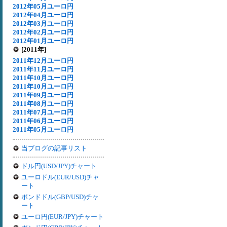
2012年05月ユーロ円
2012年04月ユーロ円
2012年03月ユーロ円
2012年02月ユーロ円
2012年01月ユーロ円
[2011年]
2011年12月ユーロ円
2011年11月ユーロ円
2011年10月ユーロ円
2011年10月ユーロ円
2011年09月ユーロ円
2011年08月ユーロ円
2011年07月ユーロ円
2011年06月ユーロ円
2011年05月ユーロ円
当ブログの記事リスト
ドル円(USD/JPY)チャート
ユーロドル(EUR/USD)チャ
ート
ポンドドル(GBP/USD)チャ
ート
ユーロ円(EUR/JPY)チャート