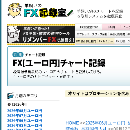
羊飼いがFXチャートを記録
＆取引システムを徹底調査
本サイトはプロモーションを含み
[2026年]
2026年08月ユーロ円
2026年07月ユーロ円
2026年06月ユーロ円
HOME
>>
2025年06月ユーロ円
,
2026年05月ユーロ円
請件数
,
長期国債入札
>>06月1