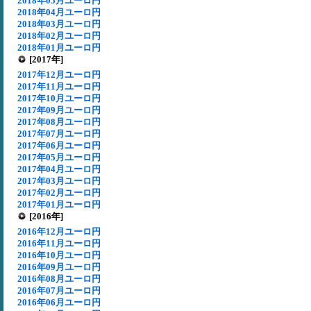
2018年05月ユーロ円
2018年04月ユーロ円
2018年03月ユーロ円
2018年02月ユーロ円
2018年01月ユーロ円
[2017年]
2017年12月ユーロ円
2017年11月ユーロ円
2017年10月ユーロ円
2017年09月ユーロ円
2017年08月ユーロ円
2017年07月ユーロ円
2017年06月ユーロ円
2017年05月ユーロ円
2017年04月ユーロ円
2017年03月ユーロ円
2017年02月ユーロ円
2017年01月ユーロ円
[2016年]
2016年12月ユーロ円
2016年11月ユーロ円
2016年10月ユーロ円
2016年09月ユーロ円
2016年08月ユーロ円
2016年07月ユーロ円
2016年06月ユーロ円