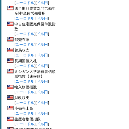
[
ユーロドル
][
ドル円
]
四半期非農業部門労働生
産性/単位労働費用
[
ユーロドル
][
ドル円
]
中古住宅販売保留件数指
数
[
ユーロドル
][
ドル円
]
卸売在庫
[
ユーロドル
][
ドル円
]
貿易収支
[
ユーロドル
][
ドル円
]
長期国債入札
[
ユーロドル
][
ドル円
]
ミシガン大学消費者信頼
感指数【速報値】
[
ユーロドル
][
ドル円
]
輸入物価指数
[
ユーロドル
][
ドル円
]
財政収支
[
ユーロドル
][
ドル円
]
小売売上高
[
ユーロドル
][
ドル円
]
生産者物価指数
[
ユーロドル
][
ドル円
]