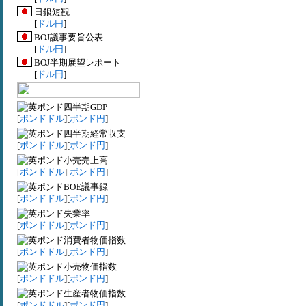
日銀短観
[
ドル円
]
BOJ議事要旨公表
[
ドル円
]
BOJ半期展望レポート
[
ドル円
]
四半期GDP
[
ポンドドル
][
ポンド円
]
四半期経常収支
[
ポンドドル
][
ポンド円
]
小売売上高
[
ポンドドル
][
ポンド円
]
BOE議事録
[
ポンドドル
][
ポンド円
]
失業率
[
ポンドドル
][
ポンド円
]
消費者物価指数
[
ポンドドル
][
ポンド円
]
小売物価指数
[
ポンドドル
][
ポンド円
]
生産者物価指数
[
ポンドドル
][
ポンド円
]