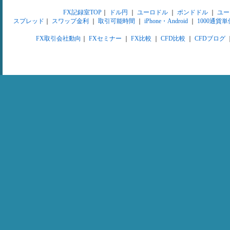
FX記録室TOP
｜
ドル円
｜
ユーロドル
｜
ポンドドル
｜
ユー
スプレッド
｜
スワップ金利
｜
取引可能時間
｜
iPhone・Android
｜
1000通貨単
FX取引会社動向
｜
FXセミナー
｜
FX比較
｜
CFD比較
｜
CFDブログ