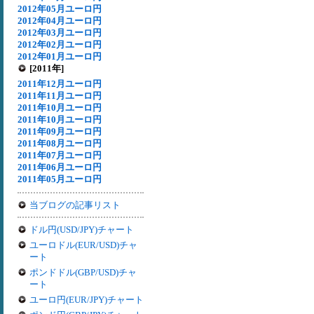
2012年05月ユーロ円
2012年04月ユーロ円
2012年03月ユーロ円
2012年02月ユーロ円
2012年01月ユーロ円
[2011年]
2011年12月ユーロ円
2011年11月ユーロ円
2011年10月ユーロ円
2011年10月ユーロ円
2011年09月ユーロ円
2011年08月ユーロ円
2011年07月ユーロ円
2011年06月ユーロ円
2011年05月ユーロ円
当ブログの記事リスト
ドル円(USD/JPY)チャート
ユーロドル(EUR/USD)チャ
ート
ポンドドル(GBP/USD)チャ
ート
ユーロ円(EUR/JPY)チャート