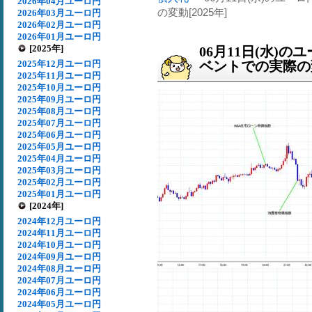
2026年04月ユーロ円
の変動[2025年]
2026年03月ユーロ円
2026年02月ユーロ円
2026年01月ユーロ円
[2025年]
06月11日(水)
2025年12月ユーロ円
ベントでの実際の変動
2025年11月ユーロ円
2025年10月ユーロ円
2025年09月ユーロ円
2025年08月ユーロ円
2025年07月ユーロ円
2025年06月ユーロ円
2025年05月ユーロ円
2025年04月ユーロ円
2025年03月ユーロ円
2025年02月ユーロ円
2025年01月ユーロ円
[2024年]
2024年12月ユーロ円
2024年11月ユーロ円
2024年10月ユーロ円
2024年09月ユーロ円
2024年08月ユーロ円
2024年07月ユーロ円
2024年06月ユーロ円
2024年05月ユーロ円