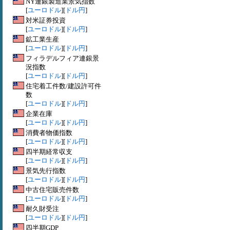
NY連銀製造業景気指数
[
ユーロドル
][
ドル円
]
対米証券投資
[
ユーロドル
][
ドル円
]
鉱工業生産
[
ユーロドル
][
ドル円
]
フィラデルフィア連銀景
況指数
[
ユーロドル
][
ドル円
]
住宅着工件数/建設許可件
数
[
ユーロドル
][
ドル円
]
企業在庫
[
ユーロドル
][
ドル円
]
消費者物価指数
[
ユーロドル
][
ドル円
]
四半期経常収支
[
ユーロドル
][
ドル円
]
景気先行指数
[
ユーロドル
][
ドル円
]
中古住宅販売件数
[
ユーロドル
][
ドル円
]
耐久財受注
[
ユーロドル
][
ドル円
]
四半期GDP