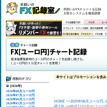
羊飼いがFXチャートを記録
＆取引システムを徹底調査
本サイトはプロモーションを含み
[2026年]
2026年08月ユーロ円
2026年07月ユーロ円
2026年06月ユーロ円
HOME
>>
2025年06月ユーロ円
,
2026年05月ユーロ円
債入札
>>06月11日(水)のユ