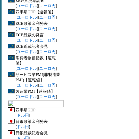
ZEW景況感調査
[
ユーロドル
][
ユーロ円
]
四半期GDP【速報値】
[
ユーロドル
][
ユーロ円
]
ECB政策金利発表
[
ユーロドル
][
ユーロ円
]
ECB総裁の発言
[
ユーロドル
][
ユーロ円
]
ECB総裁記者会見
[
ユーロドル
][
ユーロ円
]
消費者物価指数【速報
値】
[
ユーロドル
][
ユーロ円
]
サービス業PMI(非製造業
PMI)【速報値】
[
ユーロドル
][
ユーロ円
]
製造業PMI【速報値】
[
ユーロドル
][
ユーロ円
]
四半期GDP
[
ドル円
]
日銀政策金利発表
[
ドル円
]
日銀総裁記者会見
[
ドル円
]