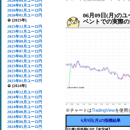
2026年04月ユーロ円
2026年03月ユーロ円
2026年02月ユーロ円
06月09日(月)
2026年01月ユーロ円
[2025年]
ベントでの実際の変動
2025年12月ユーロ円
2025年11月ユーロ円
2025年10月ユーロ円
2025年09月ユーロ円
2025年08月ユーロ円
2025年07月ユーロ円
2025年06月ユーロ円
2025年05月ユーロ円
2025年04月ユーロ円
2025年03月ユーロ円
2025年02月ユーロ円
2025年01月ユーロ円
[2024年]
2024年12月ユーロ円
2024年11月ユーロ円
2024年10月ユーロ円
2024年09月ユーロ円
※チャートは
TradingView
を使用
2024年08月ユーロ円
2024年07月ユーロ円
6月9日(月)の指標結果
2024年06月ユーロ円
2024年05月ユーロ円
日)第1四半期GDP【改定値】