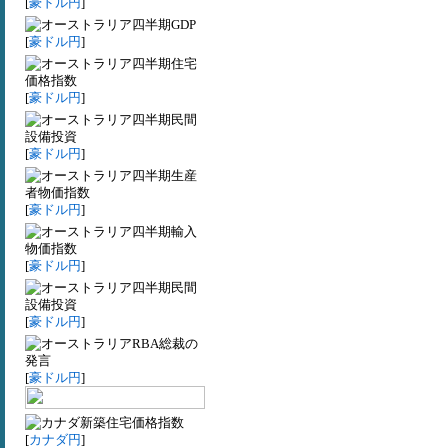
[
豪ドル円
]
四半期GDP
[
豪ドル円
]
四半期住宅
価格指数
[
豪ドル円
]
四半期民間
設備投資
[
豪ドル円
]
四半期生産
者物価指数
[
豪ドル円
]
四半期輸入
物価指数
[
豪ドル円
]
四半期民間
設備投資
[
豪ドル円
]
RBA総裁の
発言
[
豪ドル円
]
新築住宅価格指数
[
カナダ円
]