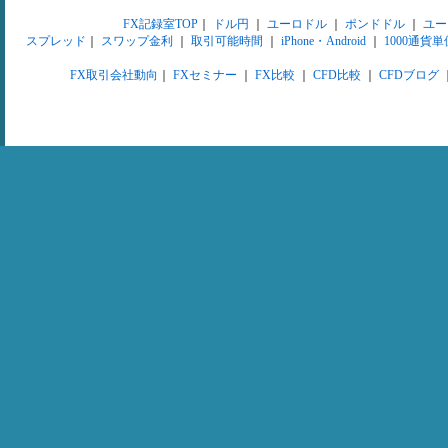
FX記録室TOP
｜
ドル円
｜
ユーロドル
｜
ポンドドル
｜
ユー
スプレッド
｜
スワップ金利
｜
取引可能時間
｜
iPhone・Android
｜
1000通貨単
FX取引会社動向
｜
FXセミナー
｜
FX比較
｜
CFD比較
｜
CFDブログ