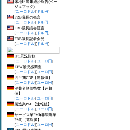
米地区連銀経済報告(ベー
ジュブック)
[
ユーロドル
][
ドル円
]
FRB議長の発言
[
ユーロドル
][
ドル円
]
FRB議長議会証言
[
ユーロドル
][
ドル円
]
FRB議長記者会見
[
ユーロドル
][
ドル円
]
IFO景況指数
[
ユーロドル
][
ユーロ円
]
ZEW景況感調査
[
ユーロドル
][
ユーロ円
]
四半期GDP【速報値】
[
ユーロドル
][
ユーロ円
]
消費者物価指数【速報
値】
[
ユーロドル
][
ユーロ円
]
製造業PMI【速報値】
[
ユーロドル
][
ユーロ円
]
サービス業PMI(非製造業
PMI)【速報値】
[
ユーロドル
][
ユーロ円
]