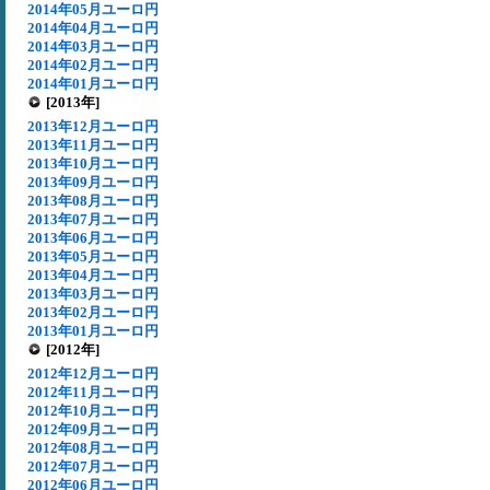
2014年05月ユーロ円
2014年04月ユーロ円
2014年03月ユーロ円
2014年02月ユーロ円
2014年01月ユーロ円
[2013年]
2013年12月ユーロ円
2013年11月ユーロ円
2013年10月ユーロ円
2013年09月ユーロ円
2013年08月ユーロ円
2013年07月ユーロ円
2013年06月ユーロ円
2013年05月ユーロ円
2013年04月ユーロ円
2013年03月ユーロ円
2013年02月ユーロ円
2013年01月ユーロ円
[2012年]
2012年12月ユーロ円
2012年11月ユーロ円
2012年10月ユーロ円
2012年09月ユーロ円
2012年08月ユーロ円
2012年07月ユーロ円
2012年06月ユーロ円