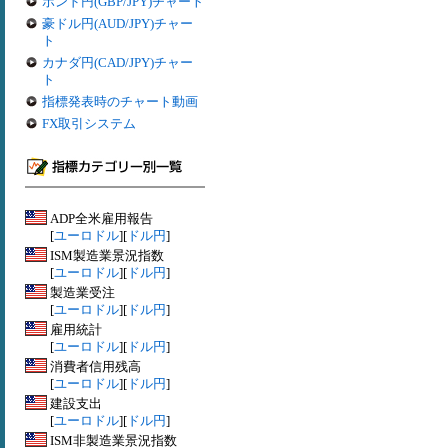
ポンド円(GBP/JPY)チャート
豪ドル円(AUD/JPY)チャー
ト
カナダ円(CAD/JPY)チャー
ト
指標発表時のチャート動画
FX取引システム
ADP全米雇用報告
[
ユーロドル
][
ドル円
]
ISM製造業景況指数
[
ユーロドル
][
ドル円
]
製造業受注
[
ユーロドル
][
ドル円
]
雇用統計
[
ユーロドル
][
ドル円
]
消費者信用残高
[
ユーロドル
][
ドル円
]
建設支出
[
ユーロドル
][
ドル円
]
ISM非製造業景況指数