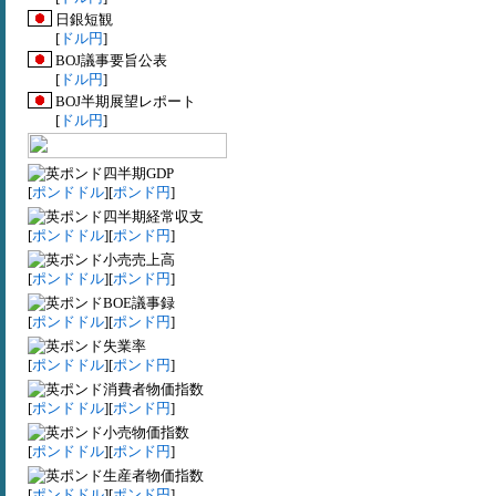
日銀短観
[
ドル円
]
BOJ議事要旨公表
[
ドル円
]
BOJ半期展望レポート
[
ドル円
]
四半期GDP
[
ポンドドル
][
ポンド円
]
四半期経常収支
[
ポンドドル
][
ポンド円
]
小売売上高
[
ポンドドル
][
ポンド円
]
BOE議事録
[
ポンドドル
][
ポンド円
]
失業率
[
ポンドドル
][
ポンド円
]
消費者物価指数
[
ポンドドル
][
ポンド円
]
小売物価指数
[
ポンドドル
][
ポンド円
]
生産者物価指数
[
ポンドドル
][
ポンド円
]