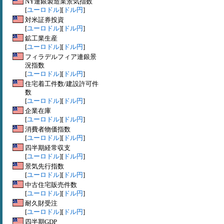
NY連銀製造業景気指数
[
ユーロドル
][
ドル円
]
対米証券投資
[
ユーロドル
][
ドル円
]
鉱工業生産
[
ユーロドル
][
ドル円
]
フィラデルフィア連銀景
況指数
[
ユーロドル
][
ドル円
]
住宅着工件数/建設許可件
数
[
ユーロドル
][
ドル円
]
企業在庫
[
ユーロドル
][
ドル円
]
消費者物価指数
[
ユーロドル
][
ドル円
]
四半期経常収支
[
ユーロドル
][
ドル円
]
景気先行指数
[
ユーロドル
][
ドル円
]
中古住宅販売件数
[
ユーロドル
][
ドル円
]
耐久財受注
[
ユーロドル
][
ドル円
]
四半期GDP