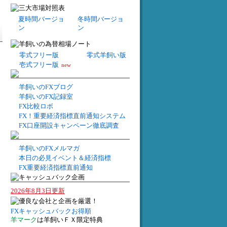
夏時間バージョ
冬時間バージョ
ン
ン
零式フリー版
零式羊飼い版
壱式フリー版
new
羊飼いのFXブログ
羊飼いのFX記録室
FX比較ロボ
FX！重要経済指標直前通知システム
FX口座開設キャンペーン徹底調査
羊飼いのFXメルマガ
本日の必見イベント＆経済指標
FX重要経済指標直前通知
2026年8月3日更新
FXキャッシュバックお得順
羊マーク
は羊飼いＦＸ限定特典