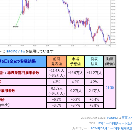
トは
TradingView
を使用しています
前回
市場
発表
動画
月6日(金)の指標結果
発表値
予想値
結果
(時刻)
+11.4万人
統計
：
非農業部門雇用者数
+16.0万人
+14.2万人
(+8.9万人)
率
4.3%
4.2%
4.2%
21:30
-0.1万人
業雇用者数
-0.2万人
-2.4万人
(+0.6万人)
+0.2%
+0.3%
+0.4%
時給
前年比]
+3.6%
+3.7%
+3.8%
2024/09/09 11:21|
FXURL
| ▲
画面上
TOP：
FX[ユーロ円]チャート記
カテゴリー：
2024年09月ユーロ円
/
雇用統