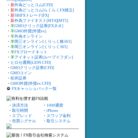
・
新
外為どっとコム[CFD]
・
新
外為どっとコム[らくらくFX積立]
・
新
SBIFXトレード[FX]
・
新
外為ファイネスト[MT4][MT5]
・
羊
GMOクリック証券[FXネオ]
・
羊
GMO外貨[外貨ex]
・
羊
外為オンライン
・
羊
岡三オンライン[くりっく株365]
・
羊
岡三オンライン[くりっく365]
・
羊
FXブロードネット
・
羊
アイネット証券[ループイフダン]
・
ヒロセ通商[LION CFD]
・
GMOクリック証券[CFD]
・
GMOコイン
・
松井証券
・
GMO外貨[外貨ex CFD]
FXキャッシュバック一覧
・
決済方法
・
1000通貨
・
取引時間
・
iPhone
・
スプレッド
・
スワップ金利
・
売買シグナル
・
取引システム