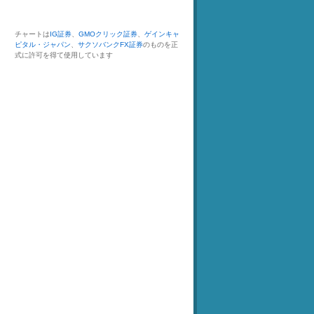
チャートは
IG証券
、
GMOクリック証券
、
ゲインキャ
ピタル・ジャパン
、
サクソバンクFX証券
のものを正
式に許可を得て使用しています