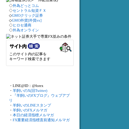
◇
外為どっとコム
◇
セントラル短資ＦＸ
◇
GMOクリック証券
◇
GMO外貨[外貨ex]
◇
ヒロセ通商
◇
外為オンライン
このサイト内の記事を
キーワード検索できます
・LINE@ID：@forex
・
羊飼いのX(旧Twitter)
・
『羊飼いのFXブログ』ウェブアプ
リ
・
羊飼いのLINEスタンプ
・
羊飼いのFXメルマガ
・
本日の経済指標メルマガ
・
FX重要経済指標直前通知メルマガ