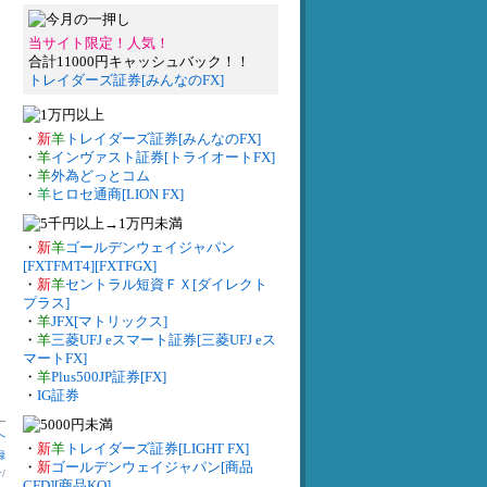
当サイト限定！人気！
合計11000円キャッシュバック！！
トレイダーズ証券[みんなのFX]
・
新
羊
トレイダーズ証券[みんなのFX]
・
羊
インヴァスト証券[トライオートFX]
・
羊
外為どっとコム
・
羊
ヒロセ通商[LION FX]
・
新
羊
ゴールデンウェイジャパン
[FXTFMT4][FXTFGX]
・
新
羊
セントラル短資ＦＸ[ダイレクト
プラス]
・
羊
JFX[マトリックス]
・
羊
三菱UFJ eスマート証券[三菱UFJ eス
マートFX]
・
羊
Plus500JP証券[FX]
・
IG証券
へ
・
新
羊
トレイダーズ証券[LIGHT FX]
録
・
新
ゴールデンウェイジャパン[商品
計
/
CFD][商品KO]