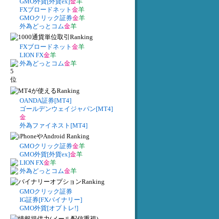
GMO外貨[外貨ex]
金
羊
FXブロードネット
金
羊
GMOクリック証券
金
羊
外為どっとコム
金
羊
FXブロードネット
金
羊
LION FX
金
羊
外為どっとコム
金
羊
OANDA証券[MT4]
ゴールデンウェイジャパン[MT4]
金
外為ファイネスト[MT4]
GMOクリック証券
金
羊
GMO外貨[外貨ex]
金
羊
LION FX
金
羊
外為どっとコム
金
羊
GMOクリック証券
IG証券[FXバイナリー]
GMO外貨[オプトレ!]