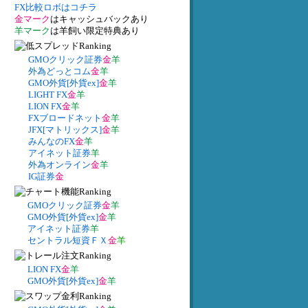
FX比較ロボはコチラ
金マーク
はキャッシュバックあり
羊マーク
は羊飼い限定特典あり
GMOクリック証券
金
羊
外為どっとコム
金
羊
GMO外貨[外貨ex]
金
羊
LIGHT FX
金
羊
LION FX
金
羊
FXブロードネット
金
羊
JFX[マトリックス]
金
羊
みんなのFX
金
羊
アイネット証券
羊
外為オンライン
金
羊
IG証券
金
GMOクリック証券
金
羊
GMO外貨[外貨ex]
金
羊
アイネット証券
羊
セントラル短資ＦＸ
金
羊
LION FX
金
羊
GMO外貨[外貨ex]
金
羊