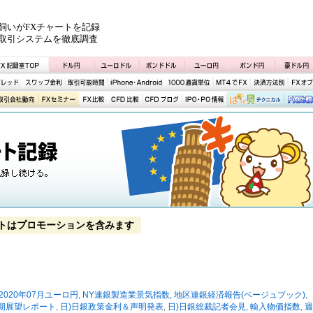
飼いがFXチャートを記録
取引システムを徹底調査
トはプロモーションを含みます
2020年07月ユーロ円
,
NY連銀製造業景気指数
,
地区連銀経済報告(ベージュブック)
,
半期展望レポート
,
日)日銀政策金利＆声明発表
,
日)日銀総裁記者会見
,
輸入物価指数
,
週