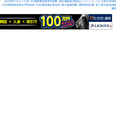
ー：
2020年07月ユーロ円
/
NY連銀製造業景気指数
/
地区連銀経済報告(ベージュブック)
/
日)BOJ半期
ト
/
日)日銀政策金利＆声明発表
/
日)日銀総裁記者会見
/
輸入物価指数
/
週間原油在庫
/
鉱工業生産/設備
働