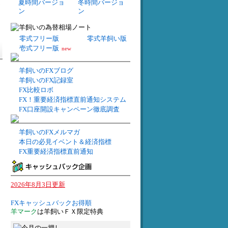
夏時間バージョ
冬時間バージョ
ト
ン
ン
零式フリー版
零式羊飼い版
壱式フリー版
new
羊飼いのFXブログ
羊飼いのFX記録室
FX比較ロボ
FX！重要経済指標直前通知システム
FX口座開設キャンペーン徹底調査
羊飼いのFXメルマガ
本日の必見イベント＆経済指標
FX重要経済指標直前通知
2026年8月3日更新
FXキャッシュバックお得順
羊マーク
は羊飼いＦＸ限定特典