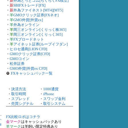
・
新
外為どっとコム[らくらくFX積立]
・
新
SBIFXトレード[FX]
・
新
外為ファイネスト[MT4][MT5]
・
羊
GMOクリック証券[FXネオ]
・
羊
GMO外貨[外貨ex]
・
羊
外為オンライン
・
羊
岡三オンライン[くりっく株365]
・
羊
岡三オンライン[くりっく365]
・
羊
FXブロードネット
・
羊
アイネット証券[ループイフダン]
・
ヒロセ通商[LION CFD]
・
GMOクリック証券[CFD]
・
GMOコイン
・
松井証券
・
GMO外貨[外貨ex CFD]
FXキャッシュバック一覧
・
決済方法
・
1000通貨
・
取引時間
・
iPhone
・
スプレッド
・
スワップ金利
・
売買シグナル
・
取引システム
FX比較ロボはコチラ
へ
金マーク
はキャッシュバックあり
録
羊マーク
は羊飼い限定特典あり