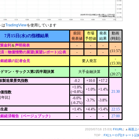
トは
TradingView
を使用しています
前回
市場
発表
動画
7月15日(水)の指標結果
発表値
予想値
結果
(時刻)
政策金利
＆
声明発表
-
-
-
-
(11:57)
済・物価情勢の展望(展望レポート)公表
-
-
-
-
日銀総裁の記者会見
要人発言
(15:30)
-
ルドマン・サックス第2四半期決算
大手金融決算
(20:27)
連銀製造業景気指数
-0.2
+10.0
+17.2
+1.0%
+1.0%
+1.4%
21:30
(+0.8%)
物価指数
前年比]
-6.0%
-3.7%
-3.8%
(-6.2%)
業生産
+1.4%
+4.4%
+5.4%
22:15
連銀経済報告（ベージュブック）
-
-
-
27:00
2020/07/16 15:03|
FXURL
| ▲
画面上
TOP：
FX[ユーロ円]チャート記