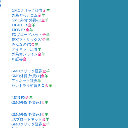
展
稼
率
/
GMOクリック証券
金
羊
外為どっとコム
金
羊
GMO外貨[外貨ex]
金
羊
LIGHT FX
金
羊
LION FX
金
羊
FXブロードネット
金
羊
JFX[マトリックス]
金
羊
みんなのFX
金
羊
アイネット証券
羊
外為オンライン
金
羊
IG証券
金
GMOクリック証券
金
羊
GMO外貨[外貨ex]
金
羊
アイネット証券
羊
セントラル短資ＦＸ
金
羊
LION FX
金
羊
GMO外貨[外貨ex]
金
羊
GMO外貨[外貨ex]
金
羊
FXブロードネット
金
羊
GMOクリック証券
金
羊