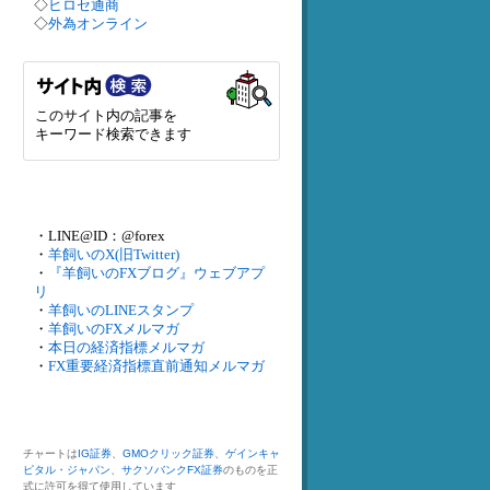
◇
ヒロセ通商
◇
外為オンライン
このサイト内の記事を
キーワード検索できます
・LINE@ID：@forex
・
羊飼いのX(旧Twitter)
・
『羊飼いのFXブログ』ウェブアプ
リ
・
羊飼いのLINEスタンプ
・
羊飼いのFXメルマガ
・
本日の経済指標メルマガ
・
FX重要経済指標直前通知メルマガ
チャートは
IG証券
、
GMOクリック証券
、
ゲインキャ
ピタル・ジャパン
、
サクソバンクFX証券
のものを正
式に許可を得て使用しています