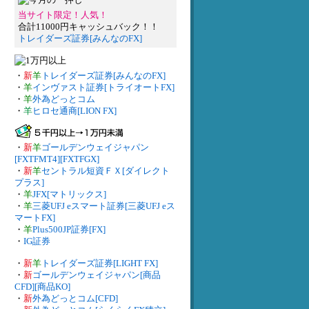
当サイト限定！人気！
合計11000円キャッシュバック！！
トレイダーズ証券[みんなのFX]
・
新
羊
トレイダーズ証券[みんなのFX]
・
羊
インヴァスト証券[トライオートFX]
・
羊
外為どっとコム
・
羊
ヒロセ通商[LION FX]
・
新
羊
ゴールデンウェイジャパン
[FXTFMT4][FXTFGX]
・
新
羊
セントラル短資ＦＸ[ダイレクト
プラス]
・
羊
JFX[マトリックス]
・
羊
三菱UFJ eスマート証券[三菱UFJ eス
マートFX]
・
羊
Plus500JP証券[FX]
・
IG証券
・
新
羊
トレイダーズ証券[LIGHT FX]
・
新
ゴールデンウェイジャパン[商品
CFD][商品KO]
・
新
外為どっとコム[CFD]