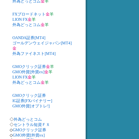
外為どっとコム
金
羊
FXブロードネット
金
羊
LION FX
金
羊
外為どっとコム
金
羊
OANDA証券[MT4]
ゴールデンウェイジャパン[MT4]
金
外為ファイネスト[MT4]
GMOクリック証券
金
羊
GMO外貨[外貨ex]
金
羊
LION FX
金
羊
外為どっとコム
金
羊
GMOクリック証券
IG証券[FXバイナリー]
GMO外貨[オプトレ!]
◇
外為どっとコム
◇
セントラル短資ＦＸ
◇
GMOクリック証券
◇
GMO外貨[外貨ex]