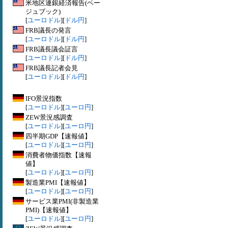
米地区連銀経済報告(ベー
ジュブック)
[
ユーロドル
][
ドル円
]
FRB議長の発言
[
ユーロドル
][
ドル円
]
FRB議長議会証言
[
ユーロドル
][
ドル円
]
FRB議長記者会見
[
ユーロドル
][
ドル円
]
IFO景況指数
[
ユーロドル
][
ユーロ円
]
ZEW景況感調査
[
ユーロドル
][
ユーロ円
]
四半期GDP【速報値】
[
ユーロドル
][
ユーロ円
]
消費者物価指数【速報
値】
[
ユーロドル
][
ユーロ円
]
製造業PMI【速報値】
[
ユーロドル
][
ユーロ円
]
サービス業PMI(非製造業
PMI)【速報値】
[
ユーロドル
][
ユーロ円
]