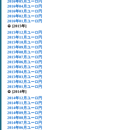
2016年05月ユーロ円
2016年04月ユーロ円
2016年03月ユーロ円
2016年02月ユーロ円
2016年01月ユーロ円
[2015年]
2015年12月ユーロ円
2015年11月ユーロ円
2015年10月ユーロ円
2015年09月ユーロ円
2015年08月ユーロ円
2015年07月ユーロ円
2015年06月ユーロ円
2015年05月ユーロ円
2015年04月ユーロ円
2015年03月ユーロ円
2015年02月ユーロ円
2015年01月ユーロ円
[2014年]
2014年12月ユーロ円
2014年11月ユーロ円
2014年10月ユーロ円
2014年09月ユーロ円
2014年08月ユーロ円
2014年07月ユーロ円
2014年06月ユーロ円