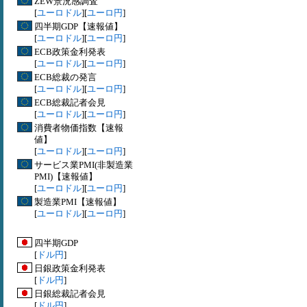
ZEW景況感調査
[
ユーロドル
][
ユーロ円
]
四半期GDP【速報値】
[
ユーロドル
][
ユーロ円
]
ECB政策金利発表
[
ユーロドル
][
ユーロ円
]
ECB総裁の発言
[
ユーロドル
][
ユーロ円
]
ECB総裁記者会見
[
ユーロドル
][
ユーロ円
]
消費者物価指数【速報
値】
[
ユーロドル
][
ユーロ円
]
サービス業PMI(非製造業
PMI)【速報値】
[
ユーロドル
][
ユーロ円
]
製造業PMI【速報値】
[
ユーロドル
][
ユーロ円
]
四半期GDP
[
ドル円
]
日銀政策金利発表
[
ドル円
]
日銀総裁記者会見
[
ドル円
]