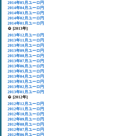
2014年05月ユーロ円
2014年04月ユーロ円
2014年03月ユーロ円
2014年02月ユーロ円
2014年01月ユーロ円
[2013年]
2013年12月ユーロ円
2013年11月ユーロ円
2013年10月ユーロ円
2013年09月ユーロ円
2013年08月ユーロ円
2013年07月ユーロ円
2013年06月ユーロ円
2013年05月ユーロ円
2013年04月ユーロ円
2013年03月ユーロ円
2013年02月ユーロ円
2013年01月ユーロ円
[2012年]
2012年12月ユーロ円
2012年11月ユーロ円
2012年10月ユーロ円
2012年09月ユーロ円
2012年08月ユーロ円
2012年07月ユーロ円
2012年06月ユーロ円