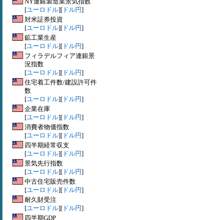
NY連銀製造業景気指数
[
ユーロドル
][
ドル円
]
対米証券投資
[
ユーロドル
][
ドル円
]
鉱工業生産
[
ユーロドル
][
ドル円
]
フィラデルフィア連銀景
況指数
[
ユーロドル
][
ドル円
]
住宅着工件数/建設許可件
数
[
ユーロドル
][
ドル円
]
企業在庫
[
ユーロドル
][
ドル円
]
消費者物価指数
[
ユーロドル
][
ドル円
]
四半期経常収支
[
ユーロドル
][
ドル円
]
景気先行指数
[
ユーロドル
][
ドル円
]
中古住宅販売件数
[
ユーロドル
][
ドル円
]
耐久財受注
[
ユーロドル
][
ドル円
]
四半期GDP