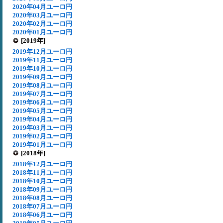
2020年04月ユーロ円
2020年03月ユーロ円
2020年02月ユーロ円
2020年01月ユーロ円
[2019年]
2019年12月ユーロ円
2019年11月ユーロ円
2019年10月ユーロ円
2019年09月ユーロ円
2019年08月ユーロ円
2019年07月ユーロ円
2019年06月ユーロ円
2019年05月ユーロ円
2019年04月ユーロ円
2019年03月ユーロ円
2019年02月ユーロ円
2019年01月ユーロ円
[2018年]
2018年12月ユーロ円
2018年11月ユーロ円
2018年10月ユーロ円
2018年09月ユーロ円
2018年08月ユーロ円
2018年07月ユーロ円
2018年06月ユーロ円