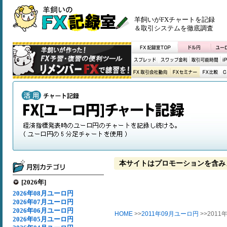
羊飼いがFXチャートを記録
＆取引システムを徹底調査
本サイトはプロモーションを含み
[2026年]
2026年08月ユーロ円
2026年07月ユーロ円
2026年06月ユーロ円
HOME
>>
2011年09月ユーロ円
>>2011
2026年05月ユーロ円