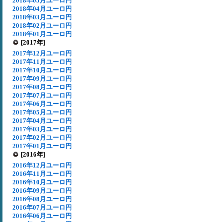
2018年05月ユーロ円
2018年04月ユーロ円
2018年03月ユーロ円
2018年02月ユーロ円
2018年01月ユーロ円
[2017年]
2017年12月ユーロ円
2017年11月ユーロ円
2017年10月ユーロ円
2017年09月ユーロ円
2017年08月ユーロ円
2017年07月ユーロ円
2017年06月ユーロ円
2017年05月ユーロ円
2017年04月ユーロ円
2017年03月ユーロ円
2017年02月ユーロ円
2017年01月ユーロ円
[2016年]
2016年12月ユーロ円
2016年11月ユーロ円
2016年10月ユーロ円
2016年09月ユーロ円
2016年08月ユーロ円
2016年07月ユーロ円
2016年06月ユーロ円