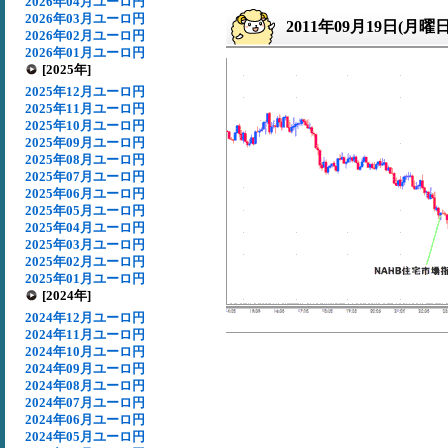
2026年04月ユーロ円
2026年03月ユーロ円
2011年09月19日(月曜日
2026年02月ユーロ円
2026年01月ユーロ円
[2025年]
2025年12月ユーロ円
2025年11月ユーロ円
2025年10月ユーロ円
2025年09月ユーロ円
2025年08月ユーロ円
2025年07月ユーロ円
2025年06月ユーロ円
2025年05月ユーロ円
2025年04月ユーロ円
2025年03月ユーロ円
2025年02月ユーロ円
2025年01月ユーロ円
[2024年]
2024年12月ユーロ円
2024年11月ユーロ円
2024年10月ユーロ円
2024年09月ユーロ円
2024年08月ユーロ円
2024年07月ユーロ円
2024年06月ユーロ円
2024年05月ユーロ円