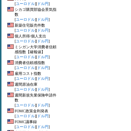
[
ユーロドル
][
ドル円
]
シカゴ購買部協会景気指
数
[
ユーロドル
][
ドル円
]
新築住宅販売件数
[
ユーロドル
][
ドル円
]
個人所得/個人支出
[
ユーロドル
][
ドル円
]
ミシガン大学消費者信頼
感指数【確報値】
[
ユーロドル
][
ドル円
]
消費者信頼感指数
[
ユーロドル
][
ドル円
]
雇用コスト指数
[
ユーロドル
][
ドル円
]
週間原油在庫
[
ユーロドル
][
ドル円
]
週間新規失業保険申請件
数
[
ユーロドル
][
ドル円
]
FOMC政策金利発表
[
ユーロドル
][
ドル円
]
FOMC議事録
[
ユーロドル
][
ドル円
]