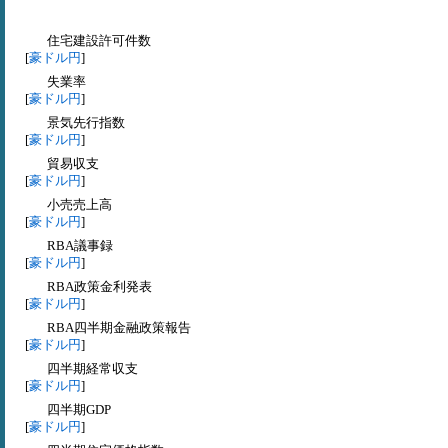
住宅建設許可件数
[
豪ドル円
]
失業率
[
豪ドル円
]
景気先行指数
[
豪ドル円
]
貿易収支
[
豪ドル円
]
小売売上高
[
豪ドル円
]
RBA議事録
[
豪ドル円
]
RBA政策金利発表
[
豪ドル円
]
RBA四半期金融政策報告
[
豪ドル円
]
四半期経常収支
[
豪ドル円
]
四半期GDP
[
豪ドル円
]