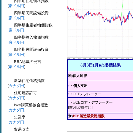
四半期住宅価格指数
[
豪ドル円
]
四半期民間設備投資
[
豪ドル円
]
四半期生産者物価指数
[
豪ドル円
]
四半期輸入物価指数
[
豪ドル円
]
四半期民間設備投資
[
豪ドル円
]
RBA総裁の発言
8月3日(月)の指標結果
[
豪ドル円
]
米)個人所得
新築住宅価格指数
[
カナダ円
]
↑・個人支出
住宅建設許可
↑・
PCEデフレーター
[
カナダ円
]
↑・PCEコア・デフレーター
Ivey購買部協会指数
[前月比/前年比]
[
カナダ円
]
米)
ISM製造業景況指数
失業率
[
カナダ円
]
貿易収支