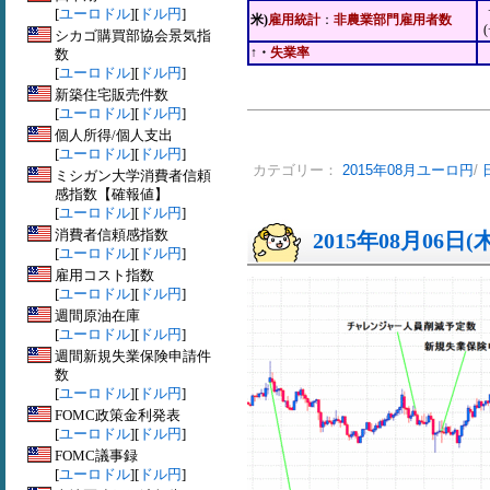
[
ユーロドル
][
ドル円
]
米)
雇用統計
：
非農業部門雇用者数
シカゴ購買部協会景気指
↑・
失業率
数
[
ユーロドル
][
ドル円
]
新築住宅販売件数
[
ユーロドル
][
ドル円
]
個人所得/個人支出
[
ユーロドル
][
ドル円
]
カテゴリー：
2015年08月ユーロ円
/
ミシガン大学消費者信頼
感指数【確報値】
[
ユーロドル
][
ドル円
]
消費者信頼感指数
2015年08月06日(
[
ユーロドル
][
ドル円
]
雇用コスト指数
[
ユーロドル
][
ドル円
]
週間原油在庫
[
ユーロドル
][
ドル円
]
週間新規失業保険申請件
数
[
ユーロドル
][
ドル円
]
FOMC政策金利発表
[
ユーロドル
][
ドル円
]
FOMC議事録
[
ユーロドル
][
ドル円
]