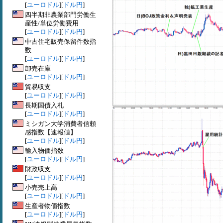
[
ユーロドル
][
ドル円
]
四半期非農業部門労働生
産性/単位労働費用
[
ユーロドル
][
ドル円
]
中古住宅販売保留件数指
数
[
ユーロドル
][
ドル円
]
卸売在庫
[
ユーロドル
][
ドル円
]
貿易収支
[
ユーロドル
][
ドル円
]
長期国債入札
[
ユーロドル
][
ドル円
]
ミシガン大学消費者信頼
感指数【速報値】
[
ユーロドル
][
ドル円
]
輸入物価指数
[
ユーロドル
][
ドル円
]
財政収支
[
ユーロドル
][
ドル円
]
小売売上高
[
ユーロドル
][
ドル円
]
生産者物価指数
[
ユーロドル
][
ドル円
]