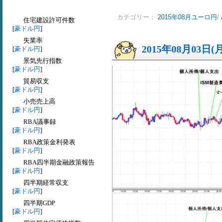
カテゴリー：
2015年08月ユーロ円
/
住宅建設許可件数
[
豪ドル円
]
失業率
2015年08月03日(
[
豪ドル円
]
景気先行指数
[
豪ドル円
]
貿易収支
[
豪ドル円
]
小売売上高
[
豪ドル円
]
RBA議事録
[
豪ドル円
]
RBA政策金利発表
[
豪ドル円
]
RBA四半期金融政策報告
[
豪ドル円
]
四半期経常収支
[
豪ドル円
]
四半期GDP
[
豪ドル円
]