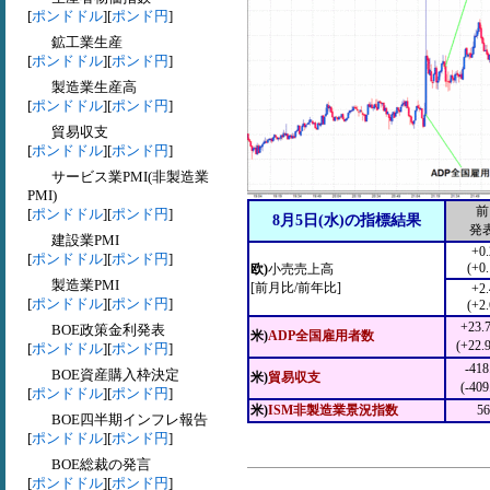
[
ポンドドル
][
ポンド円
]
鉱工業生産
[
ポンドドル
][
ポンド円
]
製造業生産高
[
ポンドドル
][
ポンド円
]
貿易収支
[
ポンドドル
][
ポンド円
]
サービス業PMI(非製造業
PMI)
前
[
ポンドドル
][
ポンド円
]
8月5日(水)の指標結果
発
建設業PMI
+0
[
ポンドドル
][
ポンド円
]
(+0
欧)
小売売上高
製造業PMI
[前月比/前年比]
+2
[
ポンドドル
][
ポンド円
]
(+2
+23
BOE政策金利発表
米)
ADP全国雇用者数
(+22
[
ポンドドル
][
ポンド円
]
-41
BOE資産購入枠決定
米)
貿易収支
(-40
[
ポンドドル
][
ポンド円
]
米)
ISM非製造業景況指数
56
BOE四半期インフレ報告
[
ポンドドル
][
ポンド円
]
BOE総裁の発言
[
ポンドドル
][
ポンド円
]