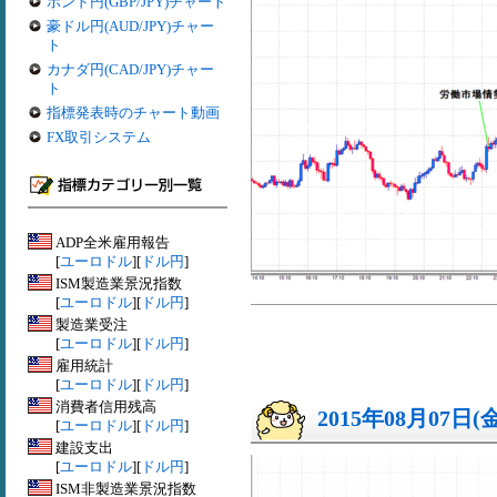
ポンド円(GBP/JPY)チャート
豪ドル円(AUD/JPY)チャー
ト
カナダ円(CAD/JPY)チャー
ト
指標発表時のチャート動画
FX取引システム
ADP全米雇用報告
[
ユーロドル
][
ドル円
]
ISM製造業景況指数
[
ユーロドル
][
ドル円
]
製造業受注
[
ユーロドル
][
ドル円
]
雇用統計
[
ユーロドル
][
ドル円
]
消費者信用残高
2015年08月07日(
[
ユーロドル
][
ドル円
]
建設支出
[
ユーロドル
][
ドル円
]
ISM非製造業景況指数