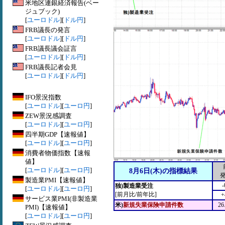
米地区連銀経済報告(ベー
ジュブック)
[
ユーロドル
][
ドル円
]
FRB議長の発言
[
ユーロドル
][
ドル円
]
FRB議長議会証言
[
ユーロドル
][
ドル円
]
FRB議長記者会見
[
ユーロドル
][
ドル円
]
IFO景況指数
[
ユーロドル
][
ユーロ円
]
ZEW景況感調査
[
ユーロドル
][
ユーロ円
]
四半期GDP【速報値】
[
ユーロドル
][
ユーロ円
]
消費者物価指数【速報
値】
[
ユーロドル
][
ユーロ円
]
8月6日(木)の指標結果
製造業PMI【速報値】
-
独)製造業受注
[
ユーロドル
][
ユーロ円
]
[前月比/前年比]
+
サービス業PMI(非製造業
米)
新規失業保険申請件数
2
PMI)【速報値】
[
ユーロドル
][
ユーロ円
]