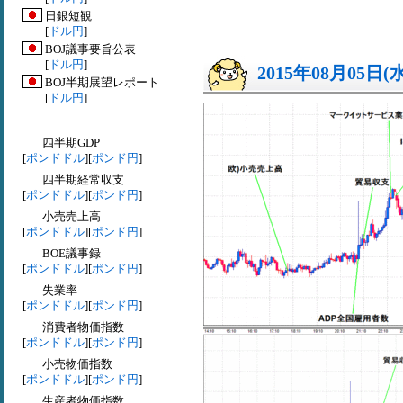
日銀短観
[
ドル円
]
BOJ議事要旨公表
[
ドル円
]
2015年08月05日(
BOJ半期展望レポート
[
ドル円
]
四半期GDP
[
ポンドドル
][
ポンド円
]
四半期経常収支
[
ポンドドル
][
ポンド円
]
小売売上高
[
ポンドドル
][
ポンド円
]
BOE議事録
[
ポンドドル
][
ポンド円
]
失業率
[
ポンドドル
][
ポンド円
]
消費者物価指数
[
ポンドドル
][
ポンド円
]
小売物価指数
[
ポンドドル
][
ポンド円
]
生産者物価指数