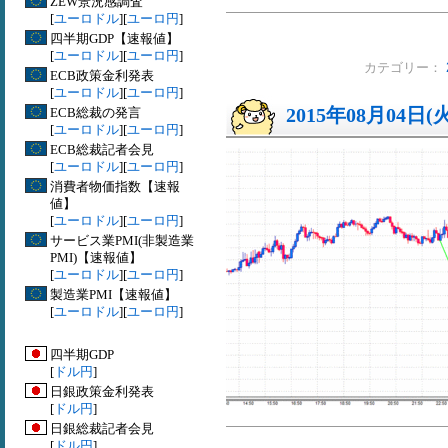
ZEW景況感調査
[
ユーロドル
][
ユーロ円
]
四半期GDP【速報値】
[
ユーロドル
][
ユーロ円
]
カテゴリー：
ECB政策金利発表
[
ユーロドル
][
ユーロ円
]
2015年08月04日(
ECB総裁の発言
[
ユーロドル
][
ユーロ円
]
ECB総裁記者会見
[
ユーロドル
][
ユーロ円
]
消費者物価指数【速報
値】
[
ユーロドル
][
ユーロ円
]
サービス業PMI(非製造業
PMI)【速報値】
[
ユーロドル
][
ユーロ円
]
製造業PMI【速報値】
[
ユーロドル
][
ユーロ円
]
四半期GDP
[
ドル円
]
日銀政策金利発表
[
ドル円
]
日銀総裁記者会見
[
ドル円
]