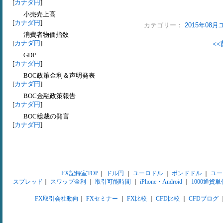
[
カナダ円
]
小売売上高
[
カナダ円
]
カテゴリー：
2015年08
消費者物価指数
[
カナダ円
]
<<
GDP
[
カナダ円
]
BOC政策金利＆声明発表
[
カナダ円
]
BOC金融政策報告
[
カナダ円
]
BOC総裁の発言
[
カナダ円
]
FX記録室TOP
｜
ドル円
｜
ユーロドル
｜
ポンドドル
｜
ユー
スプレッド
｜
スワップ金利
｜
取引可能時間
｜
iPhone・Android
｜
1000通貨単
FX取引会社動向
｜
FXセミナー
｜
FX比較
｜
CFD比較
｜
CFDブログ