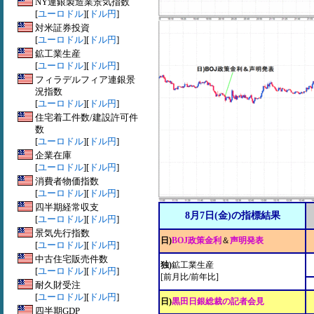
NY連銀製造業景気指数
[
ユーロドル
][
ドル円
]
対米証券投資
[
ユーロドル
][
ドル円
]
鉱工業生産
[
ユーロドル
][
ドル円
]
フィラデルフィア連銀景
況指数
[
ユーロドル
][
ドル円
]
住宅着工件数/建設許可件
数
[
ユーロドル
][
ドル円
]
企業在庫
[
ユーロドル
][
ドル円
]
消費者物価指数
[
ユーロドル
][
ドル円
]
四半期経常収支
8月7日(金)の指標結果
[
ユーロドル
][
ドル円
]
景気先行指数
日)
BOJ政策金利
＆
声明発表
[
ユーロドル
][
ドル円
]
中古住宅販売件数
独)
鉱工業生産
[
ユーロドル
][
ドル円
]
[前月比/前年比]
耐久財受注
[
ユーロドル
][
ドル円
]
日)
黒田日銀総裁の記者会見
四半期GDP